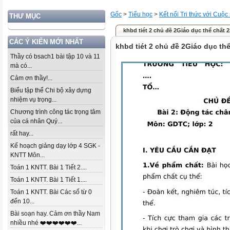
Gốc
>
Tiểu học
>
Kết nối Tri thức với Cuộc
THƯ MỤC
khbd tiét 2 chủ đề 2Giáo dục thể chất 2
CÁC Ý KIẾN MỚI NHẤT
khbd tiét 2 chủ đề 2Giáo dục thể
Thầy có bsach1 bài tập 10 và 11
mà có...
Cảm ơn thầy!...
Biểu tập thể Chi bộ xây dựng
nhiệm vụ trọng...
Chương trình công tác trọng tâm
của cá nhân Quý...
rất hay...
Kế hoạch giảng dạy lớp 4 SGK -
KNTT Môn...
Toán 1 KNTT. Bài 1 Tiết 2....
Toán 1 KNTT. Bài 1 Tiết 1....
Toán 1 KNTT. Bài Các số từ 0
đến 10...
Bài soạn hay. Cảm ơn thầy Nam
nhiều nhé ❤️❤️❤️❤️❤️❤️...