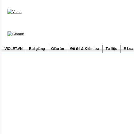
ViOLET.VN
Bài giảng
Giáo án
Đề thi & Kiểm tra
Tư liệu
E-Lea