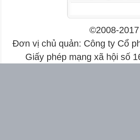
Lượng VĐ
Nội dung
©2008-2017 
T.
Đơn vị chủ quản: Công ty Cổ p
S.
Giấy phép mạng xã hội số 
gian
lần
I. Phần mở đầu 5 – 7'
Phương pháp, tổ chức và yêu
cầu
Hoạt động GV
- GV nhận lớp, - Đội hình nhận