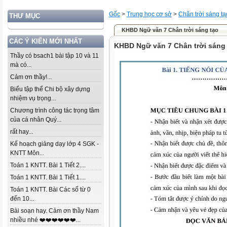
Gốc
>
Trung học cơ sở
>
Chân trời sáng tạ
THƯ MỤC
KHBD Ngữ văn 7 Chân trời sáng tạo
CÁC Ý KIẾN MỚI NHẤT
KHBD Ngữ văn 7 Chân trời sáng
Thầy có bsach1 bài tập 10 và 11
mà có...
Cảm ơn thầy!...
Biểu tập thể Chi bộ xây dựng
nhiệm vụ trọng...
Chương trình công tác trọng tâm
của cá nhân Quý...
rất hay...
Kế hoạch giảng dạy lớp 4 SGK -
KNTT Môn...
Toán 1 KNTT. Bài 1 Tiết 2....
Toán 1 KNTT. Bài 1 Tiết 1....
Toán 1 KNTT. Bài Các số từ 0
đến 10...
Bài soạn hay. Cảm ơn thầy Nam
nhiều nhé ❤️❤️❤️❤️❤️❤️...