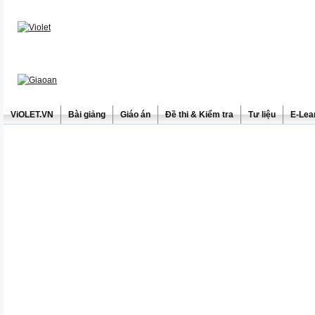
ViOLET.VN
Bài giảng
Giáo án
Đề thi & Kiểm tra
Tư liệu
E-Lea