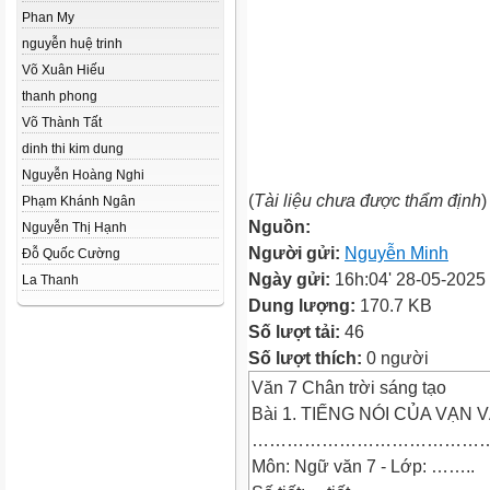
Phan My
nguyễn huệ trinh
Võ Xuân Hiếu
thanh phong
Võ Thành Tất
dinh thi kim dung
Nguyễn Hoàng Nghi
(
Tài liệu chưa được thẩm định
)
Phạm Khánh Ngân
Nguồn:
Nguyễn Thị Hạnh
Người gửi:
Nguyễn Minh
Đỗ Quốc Cường
Ngày gửi:
16h:04' 28-05-2025
La Thanh
Dung lượng:
170.7 KB
Số lượt tải:
46
Số lượt thích:
0 người
Văn 7 Chân trời sáng tạo
Bài 1. TIẾNG NÓI CỦA VẠN
……………………………………
Môn: Ngữ văn 7 - Lớp: ……..