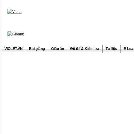
ViOLET.VN
Bài giảng
Giáo án
Đề thi & Kiểm tra
Tư liệu
E-Lea