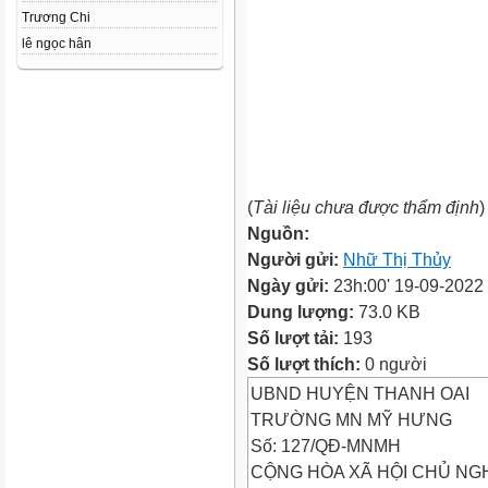
Trương Chi
lê ngọc hân
(
Tài liệu chưa được thẩm định
)
Nguồn:
Người gửi:
Nhữ Thị Thủy
Ngày gửi:
23h:00' 19-09-2022
Dung lượng:
73.0 KB
Số lượt tải:
193
Số lượt thích:
0 người
UBND HUYỆN THANH OAI
TRƯỜNG MN MỸ HƯNG
Số: 127/QĐ-MNMH
CỘNG HÒA XÃ HỘI CHỦ NGH