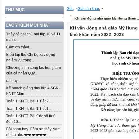
Gốc
>
Giáo án khác
>
THƯ MỤC
KH vận động nhà giáo Mỹ Hưng tham ..
CÁC Ý KIẾN MỚI NHẤT
KH vận động nhà giáo Mỹ Hưng 
Thầy có bsach1 bài tập 10 và 11
khó khăn năm 2022- 2023
mà có...
Cảm ơn thầy!...
Biểu tập thể Chi bộ xây dựng
nhiệm vụ trọng...
Chương trình công tác trọng tâm
của cá nhân Quý...
rất hay...
Kế hoạch giảng dạy lớp 4 SGK -
KNTT Môn...
Toán 1 KNTT. Bài 1 Tiết 2....
Toán 1 KNTT. Bài 1 Tiết 1....
Toán 1 KNTT. Bài Các số từ 0
đến 10...
Bài soạn hay. Cảm ơn thầy Nam
nhiều nhé ❤️❤️❤️❤️❤️❤️...