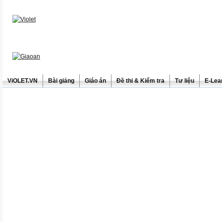
ViOLET.VN
Bài giảng
Giáo án
Đề thi & Kiểm tra
Tư liệu
E-Lea