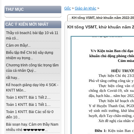
Gốc
>
Giáo án khác
>
THƯ MỤC
KH tổng VSMT, khử khuẩn năm 2022-2
CÁC Ý KIẾN MỚI NHẤT
KH tổng VSMT, khử khuẩn năm 
Thầy có bsach1 bài tập 10 và 11
mà có...
Cảm ơn thầy!...
Biểu tập thể Chi bộ xây dựng
nhiệm vụ trọng...
Chương trình công tác trọng tâm
của cá nhân Quý...
rất hay...
Kế hoạch giảng dạy lớp 4 SGK -
KNTT Môn...
Toán 1 KNTT. Bài 1 Tiết 2....
Toán 1 KNTT. Bài 1 Tiết 1....
Toán 1 KNTT. Bài Các số từ 0
đến 10...
Bài soạn hay. Cảm ơn thầy Nam
nhiều nhé ❤️❤️❤️❤️❤️❤️...