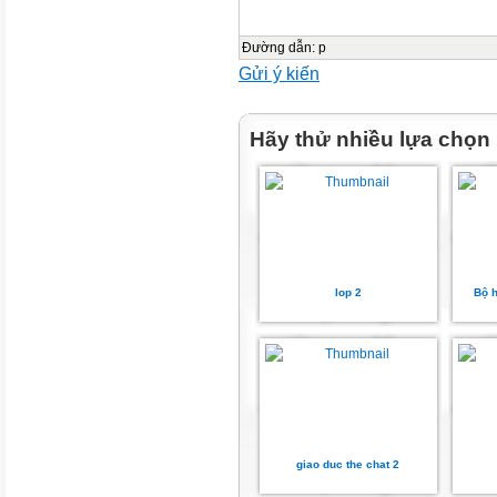
Đường dẫn
:
p
Gửi ý kiến
Hãy thử nhiều lựa chọn
lop 2
Bộ 
giao duc the chat 2