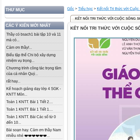
Gốc
>
Tiểu học
>
Kết nối Tri thức với Cuộc
THƯ MỤC
KẾT NỐI TRI THỨC VỚI CUỘC SỐNG 
CÁC Ý KIẾN MỚI NHẤT
KẾT NỐI TRI THỨC VỚI CUỘC 
Thầy có bsach1 bài tập 10 và 11
mà có...
Cảm ơn thầy!...
Biểu tập thể Chi bộ xây dựng
nhiệm vụ trọng...
Chương trình công tác trọng tâm
của cá nhân Quý...
rất hay...
Kế hoạch giảng dạy lớp 4 SGK -
KNTT Môn...
Toán 1 KNTT. Bài 1 Tiết 2....
Toán 1 KNTT. Bài 1 Tiết 1....
Toán 1 KNTT. Bài Các số từ 0
đến 10...
Bài soạn hay. Cảm ơn thầy Nam
nhiều nhé ❤️❤️❤️❤️❤️❤️...