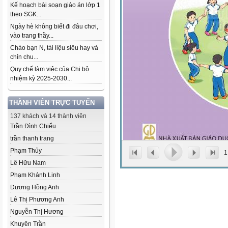
Kế hoạch bài soạn giáo án lớp 1
theo SGK...
Ngày hè không biết đi đâu chơi,
vào trang thầy...
Chào bạn N, tài liệu siêu hay và
chỉn chu...
Quy chế làm việc của Chi bộ
nhiệm kỳ 2025-2030...
THÀNH VIÊN TRỰC TUYẾN
137 khách và 14 thành viên
Trần Đình Chiểu
trần thanh trang
Phạm Thủy
1
Lê Hữu Nam
Phạm Khánh Linh
Dương Hồng Anh
Lê Thị Phương Anh
Nguyễn Thị Hương
Khuyên Trần