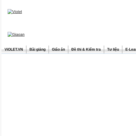
ViOLET.VN
Bài giảng
Giáo án
Đề thi & Kiểm tra
Tư liệu
E-Lea