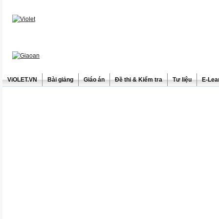
ViOLET.VN
Bài giảng
Giáo án
Đề thi & Kiểm tra
Tư liệu
E-Lea