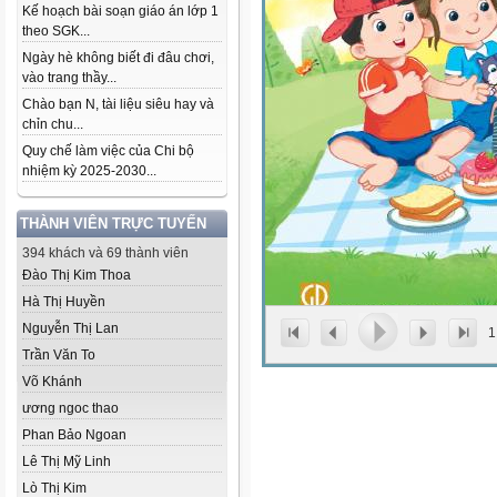
Kế hoạch bài soạn giáo án lớp 1
theo SGK...
Ngày hè không biết đi đâu chơi,
vào trang thầy...
Chào bạn N, tài liệu siêu hay và
chỉn chu...
Quy chế làm việc của Chi bộ
nhiệm kỳ 2025-2030...
THÀNH VIÊN TRỰC TUYẾN
394 khách và 69 thành viên
Đào Thị Kim Thoa
Hà Thị Huyền
Nguyễn Thị Lan
1
Trần Văn To
Võ Khánh
ương ngoc thao
Phan Bảo Ngoan
Lê Thị Mỹ Linh
Lò Thị Kim