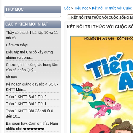
Gốc
>
Tiểu học
>
Kết nối Tri thức với Cuộc
THƯ MỤC
KẾT NỐI TRI THỨC VỚI CUỘC SỐNG 
CÁC Ý KIẾN MỚI NHẤT
KẾT NỐI TRI THỨC VỚI CUỘC 
Thầy có bsach1 bài tập 10 và 11
mà có...
Cảm ơn thầy!...
Biểu tập thể Chi bộ xây dựng
nhiệm vụ trọng...
Chương trình công tác trọng tâm
của cá nhân Quý...
rất hay...
Kế hoạch giảng dạy lớp 4 SGK -
KNTT Môn...
Toán 1 KNTT. Bài 1 Tiết 2....
Toán 1 KNTT. Bài 1 Tiết 1....
Toán 1 KNTT. Bài Các số từ 0
đến 10...
Bài soạn hay. Cảm ơn thầy Nam
nhiều nhé ❤️❤️❤️❤️❤️❤️...