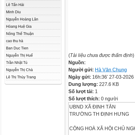
Lê Tấn Hải
Minh Diu
Nguyễn Hoàng Lân
Hòang Huệ Gia
Nông Thế Thuận
cao thu hà
Ban Duc Tien
(
Tài liệu chưa được thẩm định
)
Nguyễn Thị Huế
Nguồn:
Trần Nhật Tú
Người gửi:
Hà Văn Chung
Nguyễn Thị Chà
Ngày gửi:
16h:36' 27-03-2026
Lê Thị Thùy Trang
Dung lượng:
227.6 KB
Số lượt tải:
1
Số lượt thích:
0 người
UBND XÃ ĐỊNH TÂN
TRƯỜNG TH ĐỊNH HƯNG
CỘNG HOÀ XÃ HỘI CHỦ NGH