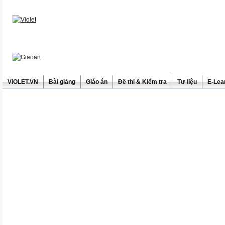
ViOLET.VN
Bài giảng
Giáo án
Đề thi & Kiểm tra
Tư liệu
E-Lea