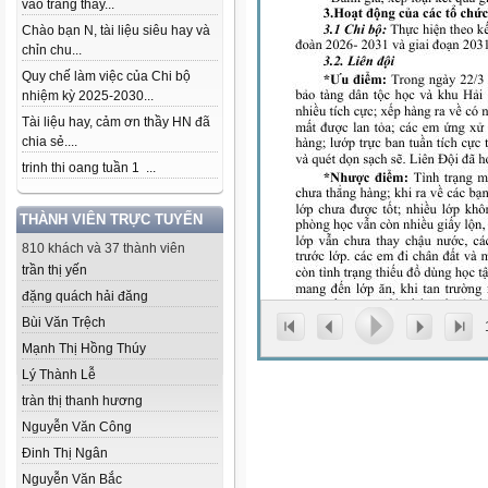
vào trang thầy...
Chào bạn N, tài liệu siêu hay và
chỉn chu...
Quy chế làm việc của Chi bộ
nhiệm kỳ 2025-2030...
Tài liệu hay, cảm ơn thầy HN đã
chia sẻ....
trinh thi oang tuần 1 ...
THÀNH VIÊN TRỰC TUYẾN
810 khách và 37 thành viên
trần thị yến
đặng quách hải đăng
Bùi Văn Trệch
Mạnh Thị Hồng Thúy
Lý Thành Lễ
tràn thị thanh hương
Nguyễn Văn Công
Đinh Thị Ngân
Nguyễn Văn Bắc