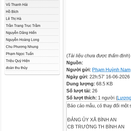
Vũ Thanh Hải
Hồ Bích
Lê Thị Hà
Trần Trang Truc Trầm
Nguyễn Dăng Hiển
Nguyễn Hoàng Long
Chu Phương Nhung
Phạm Ngọc Tuấn
(
Tài liệu chưa được thẩm định
)
Triệu Quý Hiện
Nguồn:
đoàn thu thủy
Người gửi:
Phạm Huỳnh Nam
Ngày gửi:
22h:57' 16-06-2026
Dung lượng:
68.5 KB
Số lượt tải:
26
Số lượt thích:
1 người (
Lương
Báo cáo mẫu, có thay đổi một s
ĐẢNG ỦY XÃ BÌNH AN
CB TRƯỜNG TH BÌNH AN