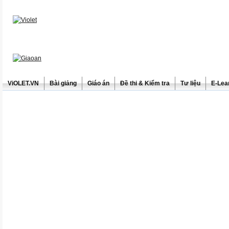
ViOLET.VN
Bài giảng
Giáo án
Đề thi & Kiểm tra
Tư liệu
E-Lea