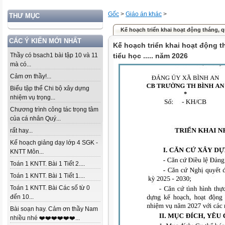
Gốc
>
Giáo án khác
>
THƯ MỤC
Kế hoạch triển khai hoạt động tháng, quý
CÁC Ý KIẾN MỚI NHẤT
Kế hoạch triển khai hoạt động t
Thầy có bsach1 bài tập 10 và 11
tiểu học ..... năm 2026
mà có...
Cảm ơn thầy!...
Biểu tập thể Chi bộ xây dựng
nhiệm vụ trọng...
Chương trình công tác trọng tâm
của cá nhân Quý...
rất hay...
Kế hoạch giảng dạy lớp 4 SGK -
KNTT Môn...
Toán 1 KNTT. Bài 1 Tiết 2....
Toán 1 KNTT. Bài 1 Tiết 1....
Toán 1 KNTT. Bài Các số từ 0
đến 10...
Bài soạn hay. Cảm ơn thầy Nam
nhiều nhé ❤️❤️❤️❤️❤️❤️...