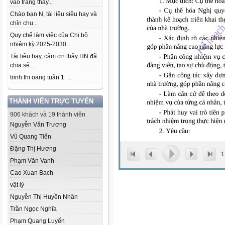
vào trang thầy...
Chào bạn N, tài liệu siêu hay và
chỉn chu...
Quy chế làm việc của Chi bộ
nhiệm kỳ 2025-2030...
Tài liệu hay, cảm ơn thầy HN đã
chia sẻ....
trinh thi oang tuần 1 ...
THÀNH VIÊN TRỰC TUYẾN
906 khách và 19 thành viên
Nguyễn Văn Trương
Vũ Quang Tiến
Đặng Thị Hương
1
Phạm Văn Vanh
Cao Xuan Bach
vật lý
Nguyễn Thị Huyền Nhân
Trần Ngọc Nghĩa
Phạm Quang Luyến