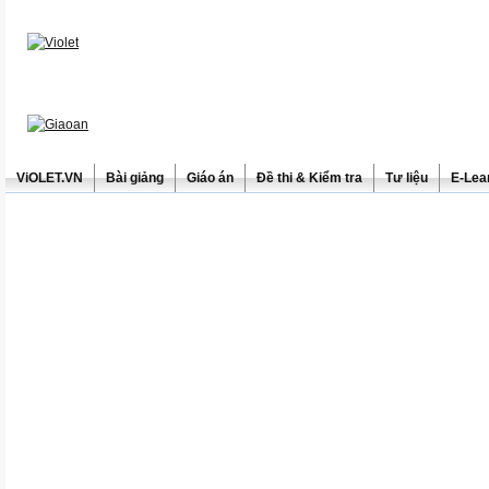
ViOLET.VN
Bài giảng
Giáo án
Đề thi & Kiểm tra
Tư liệu
E-Lea