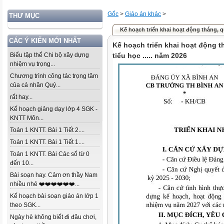
Gốc
>
Giáo án khác
>
THƯ MỤC
Kế hoạch triển khai hoạt động tháng, quý
CÁC Ý KIẾN MỚI NHẤT
Kế hoạch triển khai hoạt động t
Biểu tập thể Chi bộ xây dựng
tiểu học ..... năm 2026
nhiệm vụ trọng...
Chương trình công tác trọng tâm
của cá nhân Quý...
rất hay...
Kế hoạch giảng dạy lớp 4 SGK -
KNTT Môn...
Toán 1 KNTT. Bài 1 Tiết 2....
Toán 1 KNTT. Bài 1 Tiết 1....
Toán 1 KNTT. Bài Các số từ 0
đến 10...
Bài soạn hay. Cảm ơn thầy Nam
nhiều nhé ❤️❤️❤️❤️❤️❤️...
Kế hoạch bài soạn giáo án lớp 1
theo SGK...
Ngày hè không biết đi đâu chơi,