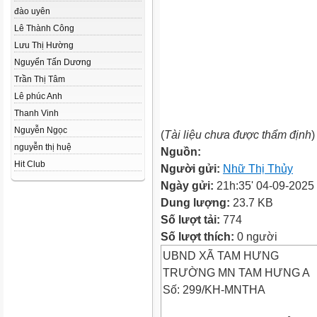
đào uyên
Lê Thành Công
Lưu Thị Hường
Nguyển Tấn Dương
Trần Thị Tâm
Lê phúc Anh
Thanh Vinh
Nguyễn Ngọc
(
Tài liệu chưa được thẩm định
)
nguyễn thị huệ
Nguồn:
Hit Club
Người gửi:
Nhữ Thị Thủy
Ngày gửi:
21h:35' 04-09-2025
Dung lượng:
23.7 KB
Số lượt tải:
774
Số lượt thích:
0 người
UBND XÃ TAM HƯNG
TRƯỜNG MN TAM HƯNG A
Số: 299/KH-MNTHA