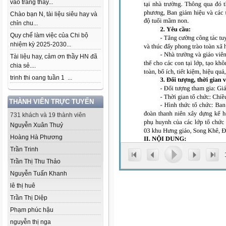
vào trang thầy...
Chào bạn N, tài liệu siêu hay và
chỉn chu...
Quy chế làm việc của Chi bộ
nhiệm kỳ 2025-2030...
Tài liệu hay, cảm ơn thầy HN đã
chia sẻ....
trinh thi oang tuần 1 ...
THÀNH VIÊN TRỰC TUYẾN
731 khách và 19 thành viên
Nguyễn Xuân Thuỷ
Hoàng Hà Phương
Trần Trinh
Trần Thị Thu Thảo
Nguyễn Tuấn Khanh
lê thị huê
Trần Thị Diệp
Phạm phúc hậu
nguyễn thị nga