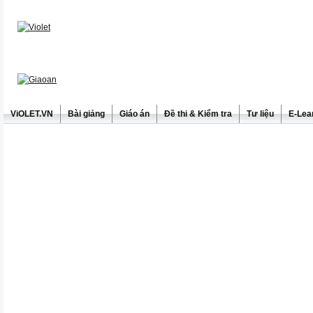
ViOLET.VN
Bài giảng
Giáo án
Đề thi & Kiểm tra
Tư liệu
E-Lea