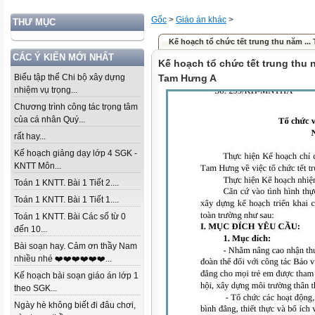
Gốc
>
Giáo án khác
>
THƯ MỤC
Kế hoạch tổ chức tết trung thu năm ..
CÁC Ý KIẾN MỚI NHẤT
Kế hoạch tổ chức tết trung thu
Biểu tập thể Chi bộ xây dựng
Tam Hưng A
nhiệm vụ trọng...
Chương trình công tác trọng tâm
của cá nhân Quý...
rất hay...
Kế hoạch giảng dạy lớp 4 SGK -
KNTT Môn...
Toán 1 KNTT. Bài 1 Tiết 2....
Toán 1 KNTT. Bài 1 Tiết 1....
Toán 1 KNTT. Bài Các số từ 0
đến 10...
Bài soạn hay. Cảm ơn thầy Nam
nhiều nhé ❤️❤️❤️❤️❤️❤️...
Kế hoạch bài soạn giáo án lớp 1
theo SGK...
Ngày hè không biết đi đâu chơi,