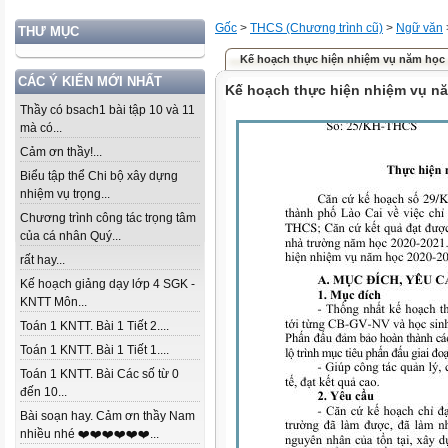
Gốc
>
THCS (Chương trình cũ)
>
Ngữ văn
THƯ MỤC
Kế hoạch thực hiện nhiệm vụ năm học 
CÁC Ý KIẾN MỚI NHẤT
Kế hoạch thực hiện nhiệm vụ n
Thầy có bsach1 bài tập 10 và 11
mà có...
Cảm ơn thầy!...
Biểu tập thể Chi bộ xây dựng
nhiệm vụ trọng...
Chương trình công tác trọng tâm
của cá nhân Quý...
rất hay...
Kế hoạch giảng dạy lớp 4 SGK -
KNTT Môn...
Toán 1 KNTT. Bài 1 Tiết 2....
Toán 1 KNTT. Bài 1 Tiết 1....
Toán 1 KNTT. Bài Các số từ 0
đến 10...
Bài soạn hay. Cảm ơn thầy Nam
nhiều nhé ❤️❤️❤️❤️❤️❤️...