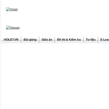
ViOLET.VN
Bài giảng
Giáo án
Đề thi & Kiểm tra
Tư liệu
E-Lea