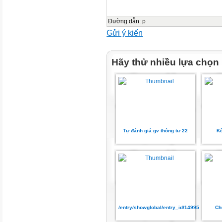
Đường dẫn
:
p
Gửi ý kiến
Hãy thử nhiều lựa chọn
Tự đánh giá gv thông tư 22
Kế
/entry/showglobal/entry_id/14995090
Ch