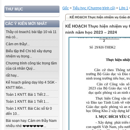
Gốc
>
Tiểu học (Chương trình cũ)
>
Lớp 1
THƯ MỤC
KẾ HOẠCH Thực hiện nhiệm vụ Giáo dục
CÁC Ý KIẾN MỚI NHẤT
KẾ HOẠCH Thực hiện nhiệm vụ 
Thầy có bsach1 bài tập 10 và 11
ninh năm học 2023 – 2024
mà có...
Cảm ơn thầy!...
Biểu tập thể Chi bộ xây dựng
nhiệm vụ trọng...
Chương trình công tác trọng tâm
của cá nhân Quý...
rất hay...
Kế hoạch giảng dạy lớp 4 SGK -
KNTT Môn...
Toán 1 KNTT. Bài 1 Tiết 2....
Toán 1 KNTT. Bài 1 Tiết 1....
Toán 1 KNTT. Bài Các số từ 0
đến 10...
Bài soạn hay. Cảm ơn thầy Nam
nhiều nhé ❤️❤️❤️❤️❤️❤️...