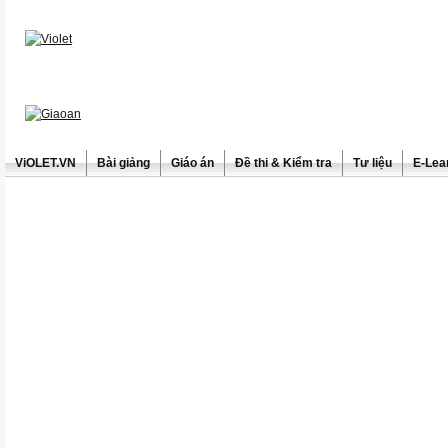
ViOLET.VN
Bài giảng
Giáo án
Đề thi & Kiểm tra
Tư liệu
E-Lea