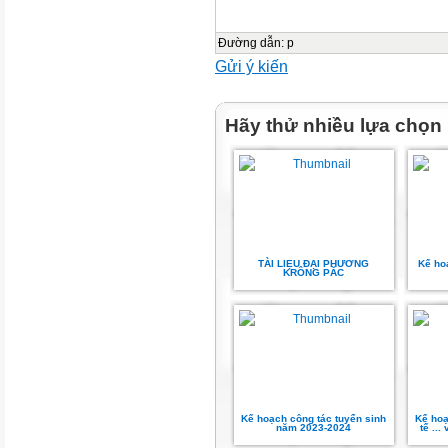
ĐỒ DÙNG TIẾT
Đường dẫn
:
p
DẠY
Gửi ý kiến
TÊN BÀI DẠY
Hãy thử nhiều lựa chọn
5B
2
5C
TÀI LIẸU ĐẠI PHƯƠNG
Kế ho
KRÔNG PĂC
3
5A
4
Kế hoạch công tác tuyển sinh
Kế hoạ
năm 2023-2024
tế ..
Bài 8B. Làm sản phẩm thủ cô