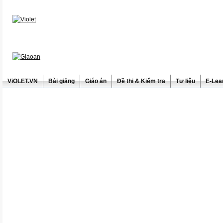
ViOLET.VN
Bài giảng
Giáo án
Đề thi & Kiểm tra
Tư liệu
E-Lea