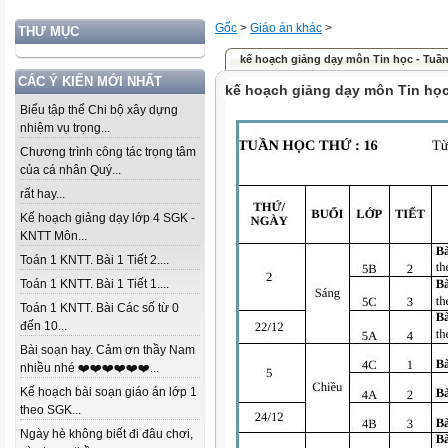
Gốc
>
Giáo án khác
>
THƯ MỤC
kế hoạch giảng dạy môn Tin học - Tuần
CÁC Ý KIẾN MỚI NHẤT
kế hoạch giảng dạy môn Tin học
Biểu tập thể Chi bộ xây dựng
nhiệm vụ trọng...
Chương trình công tác trọng tâm
của cá nhân Quý...
rất hay...
Kế hoạch giảng dạy lớp 4 SGK -
KNTT Môn...
Toán 1 KNTT. Bài 1 Tiết 2....
Toán 1 KNTT. Bài 1 Tiết 1....
Toán 1 KNTT. Bài Các số từ 0
đến 10...
Bài soạn hay. Cảm ơn thầy Nam
nhiều nhé ❤️❤️❤️❤️❤️❤️...
Kế hoạch bài soạn giáo án lớp 1
theo SGK...
Ngày hè không biết đi đâu chơi,