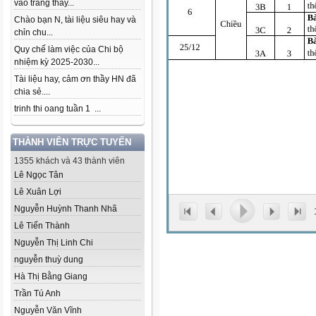
vào trang thầy...
Chào bạn N, tài liệu siêu hay và
chỉn chu...
Quy chế làm việc của Chi bộ
nhiệm kỳ 2025-2030...
Tài liệu hay, cảm ơn thầy HN đã
chia sẻ....
trinh thi oang tuần 1 ...
THÀNH VIÊN TRỰC TUYẾN
1355 khách và 43 thành viên
Lê Ngọc Tân
Lê Xuân Lợi
Nguyễn Huỳnh Thanh Nhã
Lê Tiến Thành
Nguyễn Thị Linh Chi
nguyễn thuỳ dung
Hà Thị Bằng Giang
Trần Tú Anh
Nguyễn Văn Vĩnh