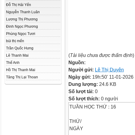
Đỗ Thị Hải Yến
Nguyễn Thanh Luân
Lương Thị Phương
Đinh Ngọc Phương
Phùng Ngọc Tươi
bùi thị mến
Trần Quốc Hưng
(
Tài liệu chưa được thẩm định
)
Lê Thanh Mai
Nguồn:
Thế Anh
Người gửi:
Lê Thị Duyên
Hồ Thị Thanh Mai
Ngày gửi:
19h:50' 11-01-2026
Tăng Thị Lại Thoan
Dung lượng:
24.6 KB
Số lượt tải:
0
Số lượt thích:
0 người
TUẦN HỌC THỨ : 16
THỨ/
NGÀY