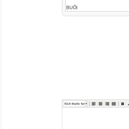
BUỔI
2
Sáng
22/12
5
Chiều
24/12
6
Chiều
25/12
Kích thước font
Từ ngày: 22 (đến) ngày: 25 t
LỚP TIẾT