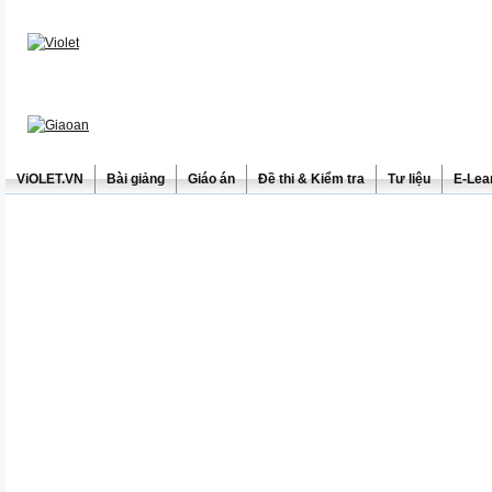
ViOLET.VN
Bài giảng
Giáo án
Đề thi & Kiểm tra
Tư liệu
E-Lea