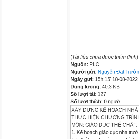
(
Tài liệu chưa được thẩm định
)
Nguồn:
PLO
Người gửi:
Nguyễn Đạt Trưở
Ngày gửi:
15h:15' 18-08-2022
Dung lượng:
40.3 KB
Số lượt tải:
127
Số lượt thích:
0 người
XÂY DỰNG KẾ HOẠCH NH
THỰC HIỆN CHƯƠNG TRÌN
MÔN: GIÁO DỤC THỂ CHẤT.
1. Kế hoạch giáo dục nhà trườ