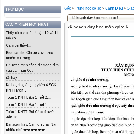
Gốc
>
Trung học cơ sở
>
Cánh Diều
>
Giáo
THƯ MỤC
kế hoạch dạy học môn gdtc 6
CÁC Ý KIẾN MỚI NHẤT
kế hoạch dạy học môn gdtc 6
Thầy có bsach1 bài tập 10 và 11
mà có...
Cảm ơn thầy!...
Biểu tập thể Chi bộ xây dựng
nhiệm vụ trọng...
Chương trình công tác trọng tâm
của cá nhân Quý...
rất hay...
Kế hoạch giảng dạy lớp 4 SGK -
KNTT Môn...
Toán 1 KNTT. Bài 1 Tiết 2....
Toán 1 KNTT. Bài 1 Tiết 1....
Toán 1 KNTT. Bài Các số từ 0
đến 10...
Bài soạn hay. Cảm ơn thầy Nam
nhiều nhé ❤️❤️❤️❤️❤️❤️...