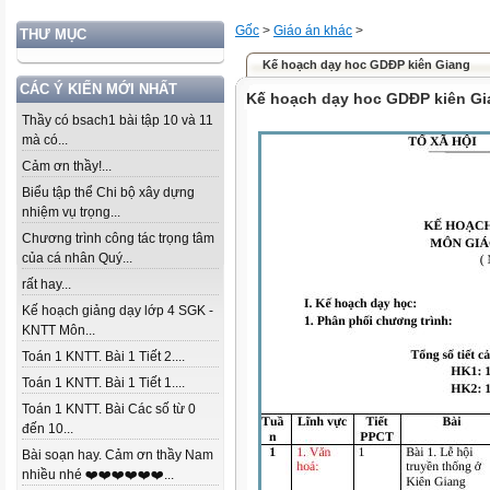
Gốc
>
Giáo án khác
>
THƯ MỤC
Kế hoạch dạy hoc GDĐP kiên Giang
CÁC Ý KIẾN MỚI NHẤT
Kế hoạch dạy hoc GDĐP kiên Gi
Thầy có bsach1 bài tập 10 và 11
mà có...
Cảm ơn thầy!...
Biểu tập thể Chi bộ xây dựng
nhiệm vụ trọng...
Chương trình công tác trọng tâm
của cá nhân Quý...
rất hay...
Kế hoạch giảng dạy lớp 4 SGK -
KNTT Môn...
Toán 1 KNTT. Bài 1 Tiết 2....
Toán 1 KNTT. Bài 1 Tiết 1....
Toán 1 KNTT. Bài Các số từ 0
đến 10...
Bài soạn hay. Cảm ơn thầy Nam
nhiều nhé ❤️❤️❤️❤️❤️❤️...