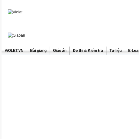
ViOLET.VN
Bài giảng
Giáo án
Đề thi & Kiểm tra
Tư liệu
E-Lea