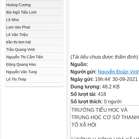
Hoàng Cương
Bùi Ngô Tiểu Linh
Lê Như
Lam Van Phat
Lê Văn Triệu
trần thị kim hát
Trần Quang Vinh
(
Tài liệu chưa được thẩm định
)
Nguyễn Thị Cẩm Tiên
Nguồn:
Đặng Quang Hào
Người gửi:
Nguyễn Đoàn Vinh
Nguyễn Văn Tung
Ngày gửi:
19h:44' 30-09-2021
Lê Thị Thép
Dung lượng:
48.2 KB
Số lượt tải:
418
Số lượt thích:
0 người
TRƯỜNG TIỂU HỌC VÀ
TRUNG HỌC CƠ SỞ THẠNH
TỔ XÃ HỘI