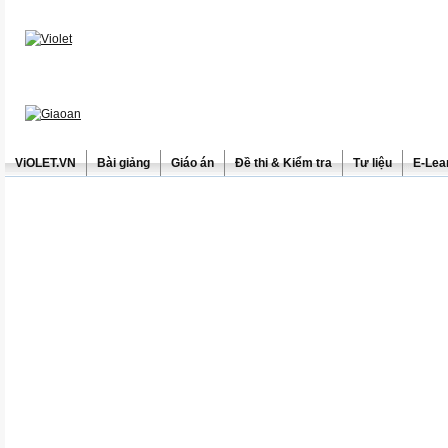
ViOLET.VN
Bài giảng
Giáo án
Đề thi & Kiểm tra
Tư liệu
E-Lea