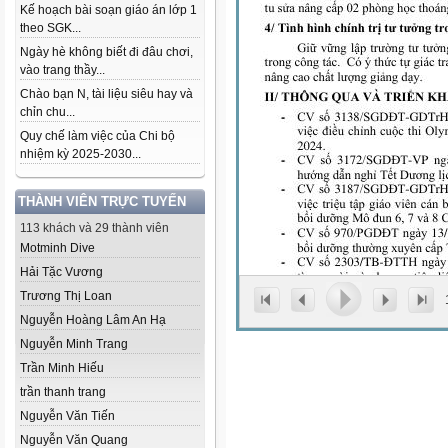
Kế hoạch bài soạn giáo án lớp 1
theo SGK...
Ngày hè không biết đi đâu chơi,
vào trang thầy...
Chào bạn N, tài liệu siêu hay và
chỉn chu...
Quy chế làm việc của Chi bộ
nhiệm kỳ 2025-2030...
THÀNH VIÊN TRỰC TUYẾN
113 khách và 29 thành viên
Motminh Dive
Hải Tặc Vương
Trương Thị Loan
Nguyễn Hoàng Lâm An Hạ
Nguyễn Minh Trang
Trần Minh Hiếu
trần thanh trang
Nguyễn Văn Tiến
Nguyễn Văn Quang