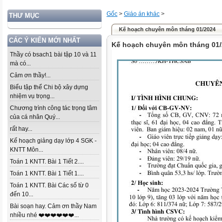
Gốc
>
Giáo án khác
>
THƯ MỤC
Kế hoạch chuyên môn tháng 01/2024
CÁC Ý KIẾN MỚI NHẤT
Kế hoạch chuyên môn tháng 01
Thầy có bsach1 bài tập 10 và 11
mà có...
Cảm ơn thầy!...
Biểu tập thể Chi bộ xây dựng
nhiệm vụ trọng...
Chương trình công tác trọng tâm
của cá nhân Quý...
rất hay...
Kế hoạch giảng dạy lớp 4 SGK -
KNTT Môn...
Toán 1 KNTT. Bài 1 Tiết 2....
Toán 1 KNTT. Bài 1 Tiết 1....
Toán 1 KNTT. Bài Các số từ 0
đến 10...
Bài soạn hay. Cảm ơn thầy Nam
nhiều nhé ❤️❤️❤️❤️❤️❤️...