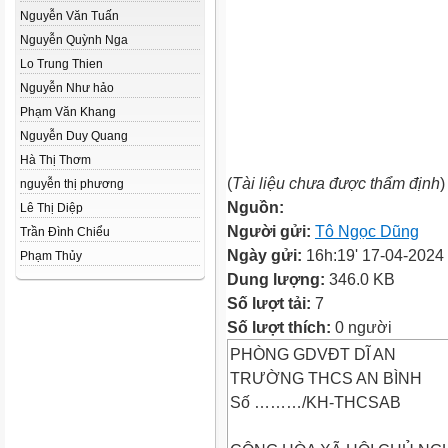
Nguyễn Văn Tuấn
Nguyễn Quỳnh Nga
Lo Trung Thien
Nguyễn Như hảo
Phạm Văn Khang
Nguyễn Duy Quang
Hà Thị Thơm
(
Tài liệu chưa được thẩm định
)
nguyễn thị phương
Nguồn:
Lê Thị Diệp
Người gửi:
Tô Ngọc Dũng
Trần Đình Chiểu
Ngày gửi:
16h:19' 17-04-2024
Phạm Thủy
Dung lượng:
346.0 KB
Số lượt tải:
7
Số lượt thích:
0 người
PHÒNG GDVĐT DĨ AN
TRƯỜNG THCS AN BÌNH
Số ………/KH-THCSAB