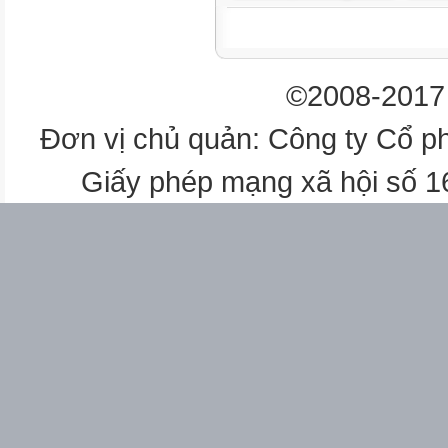
14/09
KẾ HOẠCH GIÁO DỤC TUẦN
©2008-2017 
Sáng
Đơn vị chủ quản: Công ty Cổ p
Viết
Giấy phép mạng xã hội số 
4
3
8
9
6
3
2
10
Toán