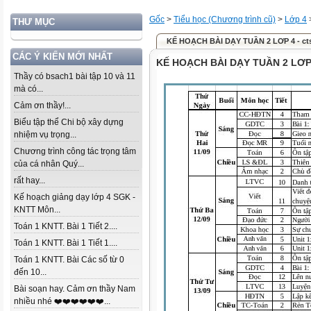
Gốc
>
Tiểu học (Chương trình cũ)
>
Lớp 4
THƯ MỤC
KẾ HOẠCH BÀI DẠY TUẦN 2 LƠP 4 - ct
CÁC Ý KIẾN MỚI NHẤT
KẾ HOẠCH BÀI DẠY TUẦN 2 LƠP 4
Thầy có bsach1 bài tập 10 và 11
mà có...
Cảm ơn thầy!...
Biểu tập thể Chi bộ xây dựng
nhiệm vụ trọng...
Chương trình công tác trọng tâm
của cá nhân Quý...
rất hay...
Kế hoạch giảng dạy lớp 4 SGK -
KNTT Môn...
Toán 1 KNTT. Bài 1 Tiết 2....
Toán 1 KNTT. Bài 1 Tiết 1....
Toán 1 KNTT. Bài Các số từ 0
đến 10...
Bài soạn hay. Cảm ơn thầy Nam
nhiều nhé ❤️❤️❤️❤️❤️❤️...