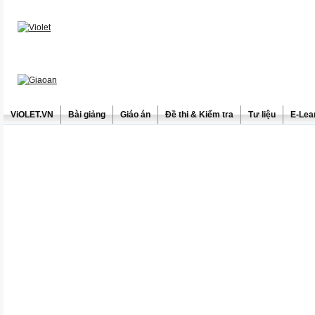
ViOLET.VN
Bài giảng
Giáo án
Đề thi & Kiểm tra
Tư liệu
E-Lea