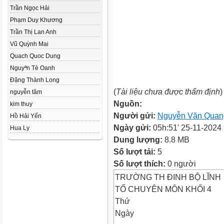
Trần Ngọc Hải
Phạm Duy Khương
Trần Thị Lan Anh
Vũ Quỳnh Mai
Quach Quoc Dung
Nguyªn Tè Oanh
Đặng Thành Long
(
Tài liệu chưa được thẩm định
)
nguyễn tâm
Nguồn:
kim thuy
Người gửi:
Nguyễn Văn Quan
Hồ Hải Yến
Ngày gửi:
05h:51' 25-11-2024
Hua Ly
Dung lượng:
8.8 MB
Số lượt tải:
5
Số lượt thích:
0 người
TRƯỜNG TH ĐINH BỘ LĨNH
TỔ CHUYÊN MÔN KHỐI 4
Thứ
Ngày