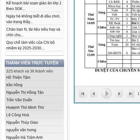
Kế hoạch bài soạn giáo án lớp 1
theo SGK...
Ngày hè không biết đi đâu chơi,
vào trang thầy...
Chào bạn N, tài liệu siêu hay và
chỉn chu...
Quy chế làm việc của Chi bộ
nhiệm kỳ 2025-2030...
THÀNH VIÊN TRỰC TUYẾN
325 khách và 36 thành viên
Hồ Thiện Tâm
trần hồng
Nguyễn Thị Hồng Tân
1
Trần Văn Duẩn
Huøynh Thò Minh Thö
Lê Công Hoà
Nguyễn Thùy Giao
nguyễn văn hưng
Nguyễn Hà Trâm Anh