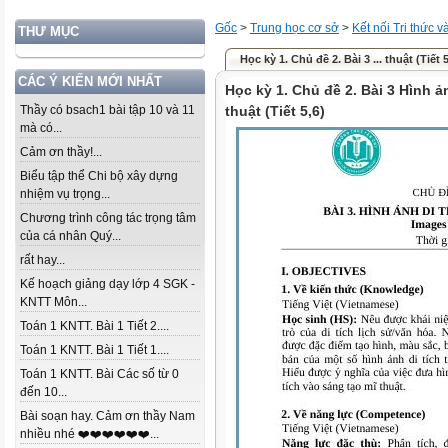
Gốc
>
Trung học cơ sở
>
Kết nối Tri thức 
THƯ MỤC
Học kỳ 1. Chủ đề 2. Bài 3 ... thuật (Tiết 5
CÁC Ý KIẾN MỚI NHẤT
Học kỳ 1. Chủ đề 2. Bài 3 Hình ả
Thầy có bsach1 bài tập 10 và 11
thuật (Tiết 5,6)
mà có...
Cảm ơn thầy!...
Biểu tập thể Chi bộ xây dựng
nhiệm vụ trọng...
Chương trình công tác trọng tâm
của cá nhân Quý...
rất hay...
Kế hoạch giảng dạy lớp 4 SGK -
KNTT Môn...
Toán 1 KNTT. Bài 1 Tiết 2....
Toán 1 KNTT. Bài 1 Tiết 1....
Toán 1 KNTT. Bài Các số từ 0
đến 10...
Bài soạn hay. Cảm ơn thầy Nam
nhiều nhé ❤️❤️❤️❤️❤️❤️...