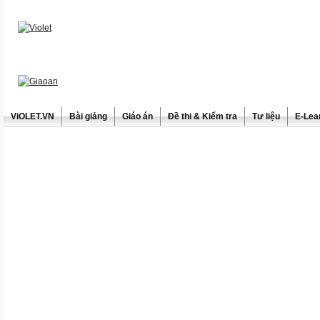
ViOLET.VN
Bài giảng
Giáo án
Đề thi & Kiểm tra
Tư liệu
E-Lea