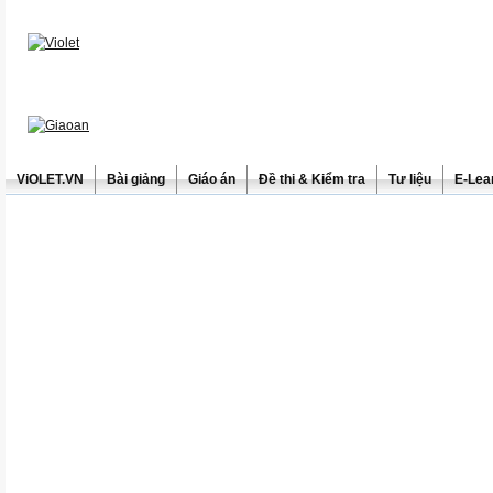
ViOLET.VN
Bài giảng
Giáo án
Đề thi & Kiểm tra
Tư liệu
E-Lea