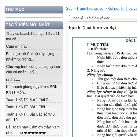
Gốc
>
Trung học cơ sở
>
Kết nối Tri thức 
THƯ MỤC
học kì 1 cả hình và đại
CÁC Ý KIẾN MỚI NHẤT
học kì 1 cả hình và đại
Thầy có bsach1 bài tập 10 và 11
mà có...
Cảm ơn thầy!...
Biểu tập thể Chi bộ xây dựng
nhiệm vụ trọng...
Chương trình công tác trọng tâm
của cá nhân Quý...
rất hay...
Kế hoạch giảng dạy lớp 4 SGK -
KNTT Môn...
Toán 1 KNTT. Bài 1 Tiết 2....
Toán 1 KNTT. Bài 1 Tiết 1....
Toán 1 KNTT. Bài Các số từ 0
đến 10...
Bài soạn hay. Cảm ơn thầy Nam
nhiều nhé ❤️❤️❤️❤️❤️❤️...