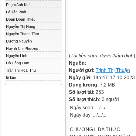
Phạm Anh Khôi
Lê Tấn Phát
Đoàn Doãn Thiếu
Nguyễn Thị Nung
Nguyễn Thanh Tâm
Dương Nguyên
Huỳnh Chi Phương
(
Tài liệu chưa được thẩm định
)
Nguyên Linh
Nguồn:
Đỗ Hồng Lam
Người gửi:
Trịnh Thị Thuận
Trần Thị Hoài Thu
Ngày gửi:
14h:47' 17-10-2023
lê tâm
Dung lượng:
7.2 MB
Số lượt tải:
253
Số lượt thích:
0 người
Ngày soạn: .../.../...
Ngày dạy: .../.../...
CHƯƠNG I. ĐA THỨC