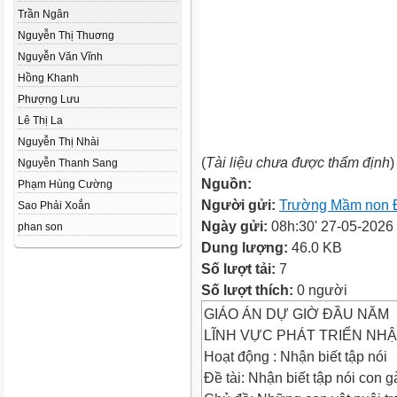
Trần Ngân
Nguyễn Thị Thuơng
Nguyễn Văn Vĩnh
Hồng Khanh
Phượng Lưu
Lê Thị La
Nguyễn Thị Nhài
(
Tài liệu chưa được thẩm định
)
Nguyễn Thanh Sang
Nguồn:
Phạm Hùng Cường
Người gửi:
Trường Mầm non 
Sao Phải Xoắn
Ngày gửi:
08h:30' 27-05-2026
phan son
Dung lượng:
46.0 KB
Số lượt tải:
7
Số lượt thích:
0 người
GIÁO ÁN DỰ GIỜ ĐẦU NĂM
LĨNH VỰC PHÁT TRIỂN NH
Hoạt động : Nhận biết tập nói
Đề tài: Nhận biết tập nói con gà