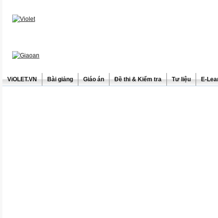
ViOLET.VN
Bài giảng
Giáo án
Đề thi & Kiểm tra
Tư liệu
E-Lea