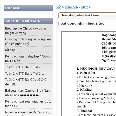
Gốc
>
Mầm non
>
Mầm
>
THƯ MỤC
hoat dong nhan biet 2 tuoi
CÁC Ý KIẾN MỚI NHẤT
hoat dong nhan biet 2 tuoi
Biểu tập thể Chi bộ xây dựng
nhiệm vụ trọng...
Chương trình công tác trọng tâm
của cá nhân Quý...
rất hay...
Kế hoạch giảng dạy lớp 4 SGK -
KNTT Môn...
Toán 1 KNTT. Bài 1 Tiết 2....
Toán 1 KNTT. Bài 1 Tiết 1....
Toán 1 KNTT. Bài Các số từ 0
đến 10...
Bài soạn hay. Cảm ơn thầy Nam
nhiều nhé ❤️❤️❤️❤️❤️❤️...
Kế hoạch bài soạn giáo án lớp 1
theo SGK...
Ngày hè không biết đi đâu chơi,