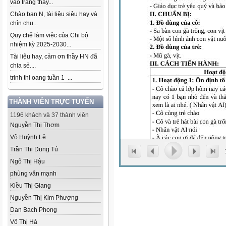
vào trang thầy...
Chào bạn N, tài liệu siêu hay và
chỉn chu...
Quy chế làm việc của Chi bộ
nhiệm kỳ 2025-2030...
Tài liệu hay, cảm ơn thầy HN đã
chia sẻ....
trinh thi oang tuần 1 ...
THÀNH VIÊN TRỰC TUYẾN
1196 khách và 37 thành viên
Nguyễn Thị Thơm
Võ Huỳnh Lê
Trần Thị Dung Tú
Ngô Thị Hậu
phùng văn mạnh
Kiều Thị Giang
Nguyễn Thị Kim Phượng
Dan Bach Phong
Võ Thị Hà