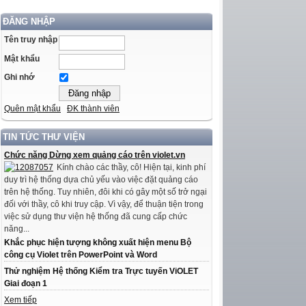
ĐĂNG NHẬP
Tên truy nhập
Mật khẩu
Ghi nhớ
Quên mật khẩu
ĐK thành viên
TIN TỨC THƯ VIỆN
Chức năng Dừng xem quảng cáo trên violet.vn
Kính chào các thầy, cô! Hiện tại, kinh phí
duy trì hệ thống dựa chủ yếu vào việc đặt quảng cáo
trên hệ thống. Tuy nhiên, đôi khi có gây một số trở ngại
đối với thầy, cô khi truy cập. Vì vậy, để thuận tiện trong
việc sử dụng thư viện hệ thống đã cung cấp chức
năng...
Khắc phục hiện tượng không xuất hiện menu Bộ
công cụ Violet trên PowerPoint và Word
Thử nghiệm Hệ thống Kiểm tra Trực tuyến ViOLET
Giai đoạn 1
Xem tiếp