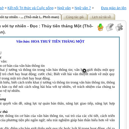
 sở
>
Kết nối Tri thức và Cuộc sống
>
Ngữ văn
>
Ngữ văn 7
>
Đưa giáo án lên
với tự nhiên - ... (Thô-mát L. Phrít-man)
Cùng tác giả
Lịch sử tải về
u với tự nhiên - Đọc : Thủy tiên tháng Một (Thô-
n).