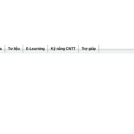
ra
Tư liệu
E-Learning
Kỹ năng CNTT
Trợ giúp