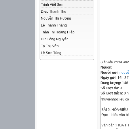
Trịnh Viết Sơn
Diếp Thanh Thu
Nguyễn Thị Hương
Lê Thanh Thăng
Thân Thị Hoàng Hiệp
Dư Công Nguyên
Tạ Thị Siên
Lê Sơn Tùng
(
Tài liệu chưa đư
Nguồn:
Người gửi:
nguyễ
Ngày gửi:
16h:34
Dung lượng:
146
Số lượt tải:
91
Số lượt thích:
0 n
thuvienhoclieu.c
BÀI 9: HÒA ĐIỆU
Đọc – hiểu văn bả
Văn bản: HOA T