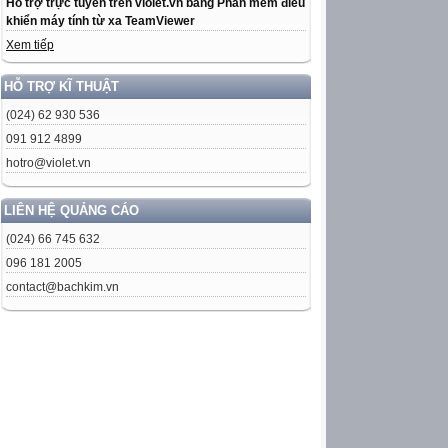
Hỗ trợ trực tuyến trên violet.vn bằng Phần mềm điều
khiển máy tính từ xa TeamViewer
Xem tiếp
HỖ TRỢ KĨ THUẬT
(024) 62 930 536
091 912 4899
hotro@violet.vn
LIÊN HỆ QUẢNG CÁO
(024) 66 745 632
096 181 2005
contact@bachkim.vn