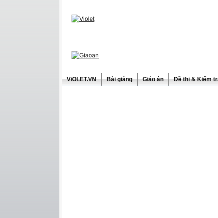
ViOLET.VN
Bài giảng
Giáo án
Đề thi & Kiểm t