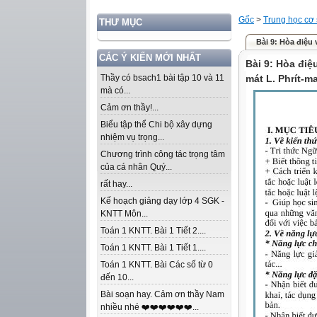
Gốc
>
Trung học cơ
THƯ MỤC
Bài 9: Hòa điệu 
CÁC Ý KIẾN MỚI NHẤT
Bài 9: Hòa điệ
Thầy có bsach1 bài tập 10 và 11
mát L. Phrít-ma
mà có...
Cảm ơn thầy!...
Biểu tập thể Chi bộ xây dựng
nhiệm vụ trọng...
Chương trình công tác trọng tâm
của cá nhân Quý...
rất hay...
Kế hoạch giảng dạy lớp 4 SGK -
KNTT Môn...
Toán 1 KNTT. Bài 1 Tiết 2....
Toán 1 KNTT. Bài 1 Tiết 1....
Toán 1 KNTT. Bài Các số từ 0
đến 10...
Bài soạn hay. Cảm ơn thầy Nam
nhiều nhé ❤️❤️❤️❤️❤️❤️...