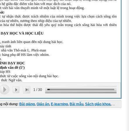
1
/
30
g nội dung:
Bài giảng
,
Giáo án
,
E-learning
,
Bài mẫu
,
Sách giáo khoa
,
...