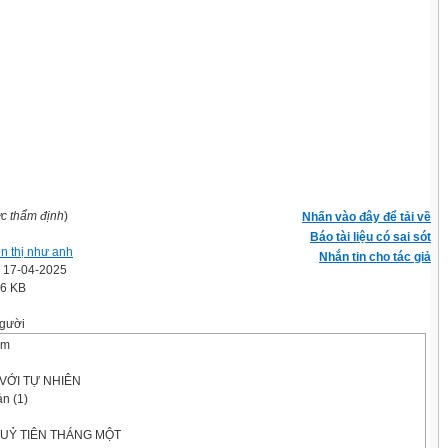
ợc thẩm định
)
Nhấn vào đây để tải về
Báo tài liệu có sai sót
n thị như anh
Nhắn tin cho tác giả
' 17-04-2025
.6 KB
gười
om
 VỚI TỰ NHIÊN
n (1)
HUỶ TIÊN THÁNG MỘT