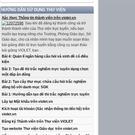
HƯỚNG DẪN SỬ DỤNG THƯ VIỆN
Xác thực Thông tin thành viên trên violet.vn
Sau khi đã đăng ký thành công và trở
thành thành viên của Thư viện trực tuyến, nếu bạn
muốn tạo trang riêng cho Trường, Phòng Giáo dục, Sở
Giáo dục, cho cá nhân mình hay bạn muốn soạn thảo
bài giảng điện tử trực tuyến bằng công cụ soạn thảo
bài giảng ViOLET, bạn...
Bài 4: Quản lí ngân hàng câu hỏi và sinh đề có điều
kiện
Bài 3: Tạo đề thi trắc nghiệm trực tuyến dạng chọn
một đáp án đúng
Bài 2: Tạo cây thư mục chứa câu hỏi trắc nghiệm
đồng bộ với danh mục SGK
Bài 1: Hướng dẫn tạo đề thi trắc nghiệm trực tuyến
Lấy lại Mật khẩu trên violet.vn
Kích hoạt tài khoản (Xác nhận thông tin liên hệ) trên
violet.vn
Đăng ký Thành viên trên Thư viện ViOLET
Tạo website Thư viện Giáo dục trên violet.vn