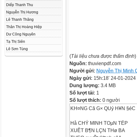
Diếp Thanh Thu
Nguyễn Thị Hương
Lê Thanh Thăng
Thân Thị Hoàng Hiệp
Dư Công Nguyên
Tạ Thị Siên
Lê Sơn Tùng
(
Tài liệu chưa được thẩm định
)
Nguồn:
thuvienpdf.com
Người gửi:
Nguyễn Thị Minh 
Ngày gửi:
15h:18' 24-01-2024
Dung lượng:
3.4 MB
Số lượt tải:
1
Số lượt thích:
0 người
KH¤NG Cã G× QUý H¥N §éC L
Hå CHÝ MINH TOµN TËP
XUÊT B¶N LÇN THø BA