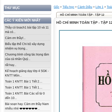
Gốc
>
Tiểu học
>
Cánh Diều
>
Lớp 1
>
Toá
THƯ MỤC
HỒ CHÍ MINH TOÀN TẬP - TẬP 12
CÁC Ý KIẾN MỚI NHẤT
HỒ CHÍ MINH TOÀN TẬP - TẬP 1
Thầy có bsach1 bài tập 10 và 11
mà có...
Cảm ơn thầy!...
Biểu tập thể Chi bộ xây dựng
nhiệm vụ trọng...
Chương trình công tác trọng tâm
của cá nhân Quý...
rất hay...
Kế hoạch giảng dạy lớp 4 SGK -
KNTT Môn...
Toán 1 KNTT. Bài 1 Tiết 2....
Toán 1 KNTT. Bài 1 Tiết 1....
Toán 1 KNTT. Bài Các số từ 0
đến 10...
Bài soạn hay. Cảm ơn thầy Nam
nhiều nhé ❤️❤️❤️❤️❤️❤️...