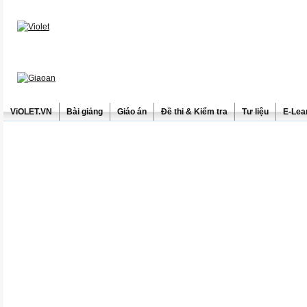
ViOLET.VN
Bài giảng
Giáo án
Đề thi & Kiểm tra
Tư liệu
E-Lea