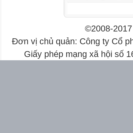
Tr−ëng ban
Ph¹m Hång Ch−¬ng
©2008-2017 
Phã Tr−ëng ban
Đơn vị chủ quản: Công ty Cổ p
NguyÔn Kh¸nh BËt
Giấy phép mạng xã hội số 
ñy viªn
NguyÔn Duy Hïng
ñy viªn
nhãm x©y dùng b¶n th¶o tËp 
TRÇN MINH TR¦ëNG
Tr−ëng nhãm