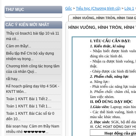
Gốc
>
Tiểu học (Chương trình cũ)
>
Lớp 1
THƯ MỤC
HÌNH VUÔNG, HÌNH TRÒN, HÌNH TAM 
CÁC Ý KIẾN MỚI NHẤT
HÌNH VUÔNG, HÌNH TRÒN, HÌNH
Thầy có bsach1 bài tập 10 và 11
mà có...
Cảm ơn thầy!...
Biểu tập thể Chi bộ xây dựng
nhiệm vụ trọng...
Chương trình công tác trọng tâm
của cá nhân Quý...
rất hay...
Kế hoạch giảng dạy lớp 4 SGK -
KNTT Môn...
Toán 1 KNTT. Bài 1 Tiết 2....
Toán 1 KNTT. Bài 1 Tiết 1....
Toán 1 KNTT. Bài Các số từ 0
đến 10...
Bài soạn hay. Cảm ơn thầy Nam
nhiều nhé ❤️❤️❤️❤️❤️❤️...