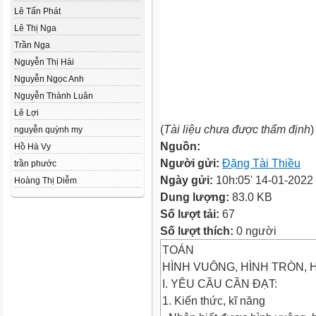
Lê Tấn Phát
Lê Thị Nga
Trần Nga
Nguyễn Thị Hài
Nguyễn Ngọc Anh
Nguyễn Thành Luân
Lê Lợi
(
Tài liệu chưa được thẩm định
)
nguyễn quỳnh my
Nguồn:
Hồ Hà Vy
Người gửi:
Đặng Tài Thiều
trần phước
Ngày gửi:
10h:05' 14-01-2022
Hoàng Thị Diễm
Dung lượng:
83.0 KB
Số lượt tải:
67
Số lượt thích:
0 người
TOÁN
HÌNH VUÔNG, HÌNH TRÒN, 
I. YÊU CẦU CẦN ĐẠT:
1. Kiến thức, kĩ năng