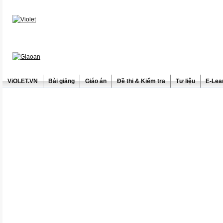
ViOLET.VN
Bài giảng
Giáo án
Đề thi & Kiểm tra
Tư liệu
E-Lea