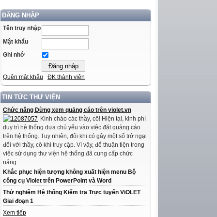
ĐĂNG NHẬP
Tên truy nhập
Mật khẩu
Ghi nhớ
Quên mật khẩu
ĐK thành viên
TIN TỨC THƯ VIỆN
Chức năng Dừng xem quảng cáo trên violet.vn
Kính chào các thầy, cô! Hiện tại, kinh phí
duy trì hệ thống dựa chủ yếu vào việc đặt quảng cáo
trên hệ thống. Tuy nhiên, đôi khi có gây một số trở ngại
đối với thầy, cô khi truy cập. Vì vậy, để thuận tiện trong
việc sử dụng thư viện hệ thống đã cung cấp chức
năng...
Khắc phục hiện tượng không xuất hiện menu Bộ
công cụ Violet trên PowerPoint và Word
Thử nghiệm Hệ thống Kiểm tra Trực tuyến ViOLET
Giai đoạn 1
Xem tiếp