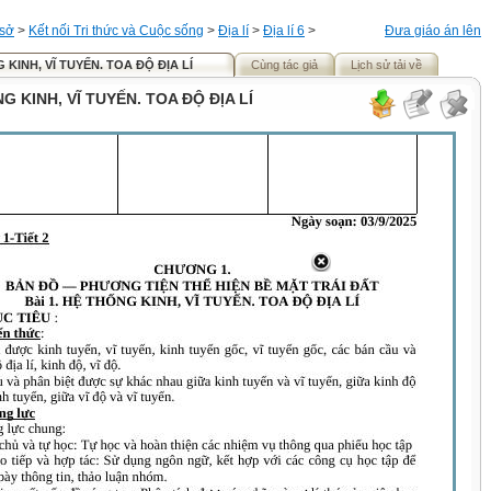
 sở
>
Kết nối Tri thức và Cuộc sống
>
Địa lí
>
Địa lí 6
>
Đưa giáo án lên
G KINH, VĨ TUYẾN. TOA ĐỘ ĐỊA LÍ
Cùng tác giả
Lịch sử tải về
NG KINH, VĨ TUYẾN. TOA ĐỘ ĐỊA LÍ