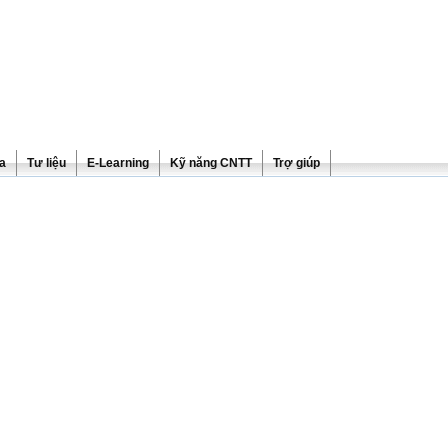
ra
Tư liệu
E-Learning
Kỹ năng CNTT
Trợ giúp