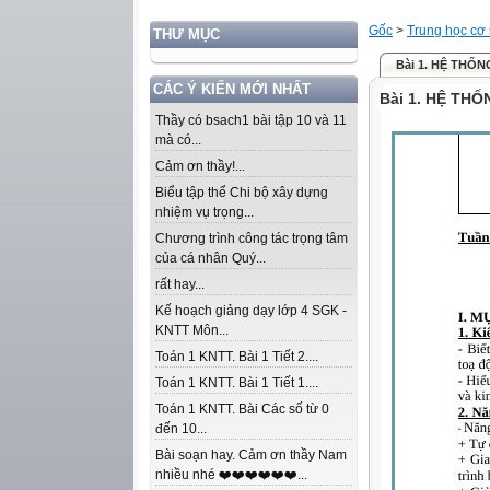
Gốc
>
Trung học cơ
THƯ MỤC
Bài 1. HỆ THỐN
CÁC Ý KIẾN MỚI NHẤT
Bài 1. HỆ THỐ
Thầy có bsach1 bài tập 10 và 11
mà có...
Cảm ơn thầy!...
Biểu tập thể Chi bộ xây dựng
nhiệm vụ trọng...
Chương trình công tác trọng tâm
của cá nhân Quý...
rất hay...
Kế hoạch giảng dạy lớp 4 SGK -
KNTT Môn...
Toán 1 KNTT. Bài 1 Tiết 2....
Toán 1 KNTT. Bài 1 Tiết 1....
Toán 1 KNTT. Bài Các số từ 0
đến 10...
Bài soạn hay. Cảm ơn thầy Nam
nhiều nhé ❤️❤️❤️❤️❤️❤️...