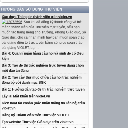
HƯỚNG DẪN SỬ DỤNG THƯ VIỆN
Xác thực Thông tin thành viên trên violet.vn
Sau khi đã đăng ký thành công và trở
thành thành viên của Thư viện trực tuyến, nếu bạn
muốn tạo trang riêng cho Trường, Phòng Giáo dục, Sở
Giáo dục, cho cá nhân mình hay bạn muốn soạn thảo
bài giảng điện tử trực tuyến bằng công cụ soạn thảo
bài giảng ViOLET, bạn...
Bài 4: Quản lí ngân hàng câu hỏi và sinh đề có điều
kiện
Bài 3: Tạo đề thi trắc nghiệm trực tuyến dạng chọn
một đáp án đúng
Bài 2: Tạo cây thư mục chứa câu hỏi trắc nghiệm
đồng bộ với danh mục SGK
Bài 1: Hướng dẫn tạo đề thi trắc nghiệm trực tuyến
Lấy lại Mật khẩu trên violet.vn
Kích hoạt tài khoản (Xác nhận thông tin liên hệ) trên
violet.vn
Đăng ký Thành viên trên Thư viện ViOLET
Tạo website Thư viện Giáo dục trên violet.vn