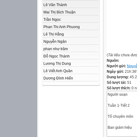
Lê Văn Thành
Mai Thị Bích Thuận
Trần Ngọc
Phan Thi Anh Phuong
Lê Thị Hằng
Nguyễn Ngân
phan như trâm
(
Tài liệu chưa đư
Đỗ Ngọc Thành
Nguồn:
Lương Thị Dung
Người gửi:
Nguyễ
Lê Viết Anh Quân
Ngày gửi:
21h:36
Dung lượng:
45.
Dương Đình Hiển
Số lượt tải:
51
Số lượt thích:
0 n
Người soạn
Tuần 1-Tiết 2
Tổ chuyên môn
Ban giám hiệu