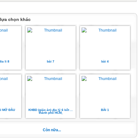
hức, kĩ năng đã học: Xác định tọa độ địa lí của một địa điểm
a cầu, bản đồ.
ên hệ giữa các yếu tố tự nhiên
 lựa chọn khác
n truyền cho người thân về những giá trị mà bài học mang lại
ộng trong các hoạt động học
yêu quê hương, đất nước, ý thức và bảo vệ chủ quyền lãnh thổ
 các điểm cực của đất nước trên đất liền..
Y HỌC VÀ HỌC LIỆU
 Trái Đất
ia li 8
bài 7
bài 4
 các điểm cực trên phần đất liền lãnh thổ Việt Nam
vở ghi.
DẠY HỌC.
ở đầu
 viên đưa ra tình huống để học sinh giải quyết, trên cơ sở đó
n thức vào bài học mới.
sinh dựa vào kiến thức đã học và hiểu biết của mình để trả
ÀI MỞ ĐẦU
KHBD (giáo án) địa lý 6 kết ...
BÀI 1
thành phố HCM,
ết trình sản phẩm, câu trả lời, bài làm của học sinh
iện
Còn nữa...
V và HS
m