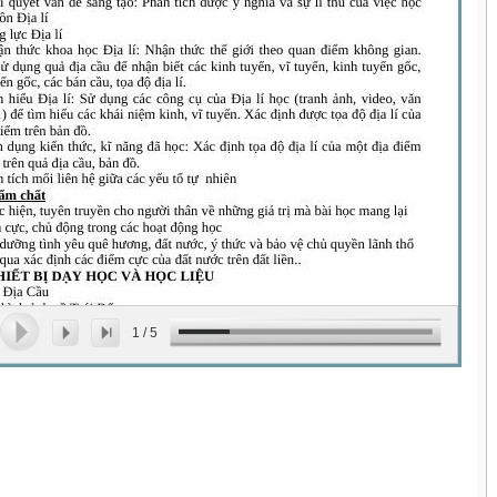
1
/
5