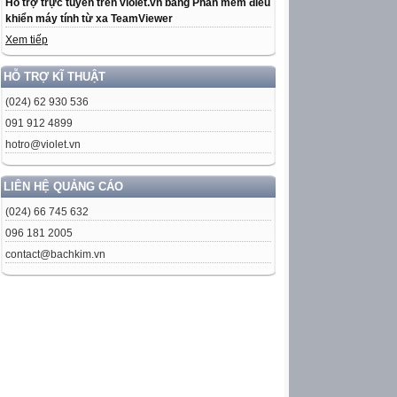
Hỗ trợ trực tuyến trên violet.vn bằng Phần mềm điều
khiển máy tính từ xa TeamViewer
Xem tiếp
HỖ TRỢ KĨ THUẬT
(024) 62 930 536
091 912 4899
hotro@violet.vn
LIÊN HỆ QUẢNG CÁO
(024) 66 745 632
096 181 2005
contact@bachkim.vn