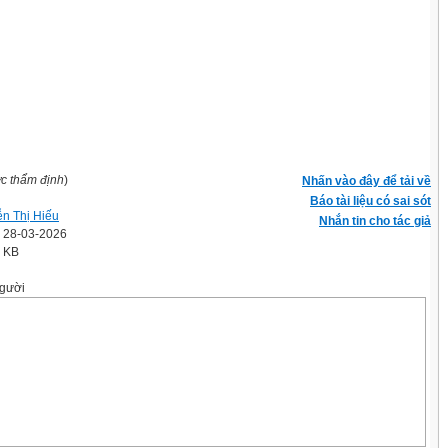
ợc thẩm định
)
Nhấn vào đây để tải về
Báo tài liệu có sai sót
n Thị Hiếu
Nhắn tin cho tác giả
' 28-03-2026
2 KB
gười