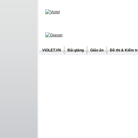
ViOLET.VN
Bài giảng
Giáo án
Đề thi & Kiểm t