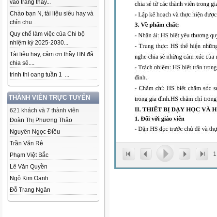
vào trang thầy...
Chào bạn N, tài liệu siêu hay và
chỉn chu...
Quy chế làm việc của Chi bộ
nhiệm kỳ 2025-2030...
Tài liệu hay, cảm ơn thầy HN đã
chia sẻ....
trinh thi oang tuần 1 ...
THÀNH VIÊN TRỰC TUYẾN
621 khách và 7 thành viên
Đoàn Thị Phương Thảo
Nguyên Ngọc Điều
Trần Văn Rê
1
Phạm Việt Bắc
Lê Văn Quyền
Ngô Kim Oanh
Đỗ Trang Ngân