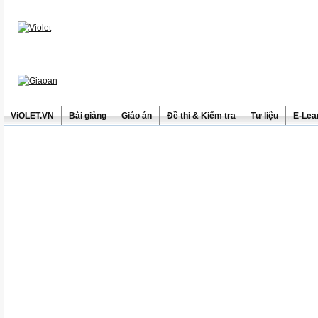
ViOLET.VN
Bài giảng
Giáo án
Đề thi & Kiểm tra
Tư liệu
E-Lea