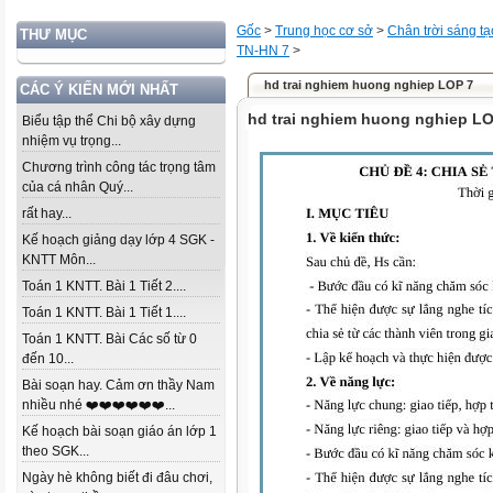
Gốc
>
Trung học cơ sở
>
Chân trời sáng tạ
THƯ MỤC
TN-HN 7
>
hd trai nghiem huong nghiep LOP 7
CÁC Ý KIẾN MỚI NHẤT
hd trai nghiem huong nghiep LO
Biểu tập thể Chi bộ xây dựng
nhiệm vụ trọng...
Chương trình công tác trọng tâm
của cá nhân Quý...
rất hay...
Kế hoạch giảng dạy lớp 4 SGK -
KNTT Môn...
Toán 1 KNTT. Bài 1 Tiết 2....
Toán 1 KNTT. Bài 1 Tiết 1....
Toán 1 KNTT. Bài Các số từ 0
đến 10...
Bài soạn hay. Cảm ơn thầy Nam
nhiều nhé ❤️❤️❤️❤️❤️❤️...
Kế hoạch bài soạn giáo án lớp 1
theo SGK...
Ngày hè không biết đi đâu chơi,