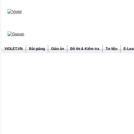
ViOLET.VN
Bài giảng
Giáo án
Đề thi & Kiểm tra
Tư liệu
E-Lea