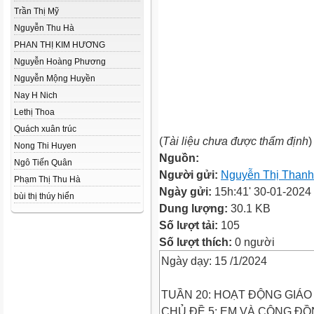
Trần Thị Mỹ
Nguyễn Thu Hà
PHAN THỊ KIM HƯƠNG
Nguyễn Hoàng Phương
Nguyễn Mộng Huyền
Nay H Nich
Lethị Thoa
Quách xuân trúc
(
Tài liệu chưa được thẩm định
)
Nong Thi Huyen
Nguồn:
Ngô Tiến Quân
Người gửi:
Nguyễn Thị Thanh
Phạm Thị Thu Hà
Ngày gửi:
15h:41' 30-01-2024
bùi thị thúy hiển
Dung lượng:
30.1 KB
Số lượt tải:
105
Số lượt thích:
0 người
Ngày dạy: 15 /1/2024
TUẦN 20: HOẠT ĐỘNG GIÁ
CHỦ ĐỀ 5: EM VÀ CỘNG Đ