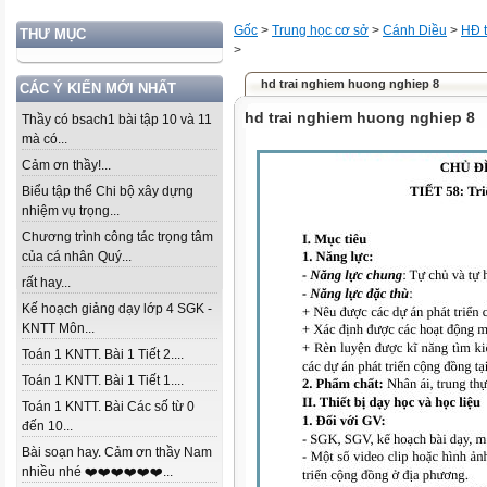
Gốc
>
Trung học cơ sở
>
Cánh Diều
>
HĐ t
THƯ MỤC
>
hd trai nghiem huong nghiep 8
CÁC Ý KIẾN MỚI NHẤT
hd trai nghiem huong nghiep 8
Thầy có bsach1 bài tập 10 và 11
mà có...
Cảm ơn thầy!...
Biểu tập thể Chi bộ xây dựng
nhiệm vụ trọng...
Chương trình công tác trọng tâm
của cá nhân Quý...
rất hay...
Kế hoạch giảng dạy lớp 4 SGK -
KNTT Môn...
Toán 1 KNTT. Bài 1 Tiết 2....
Toán 1 KNTT. Bài 1 Tiết 1....
Toán 1 KNTT. Bài Các số từ 0
đến 10...
Bài soạn hay. Cảm ơn thầy Nam
nhiều nhé ❤️❤️❤️❤️❤️❤️...