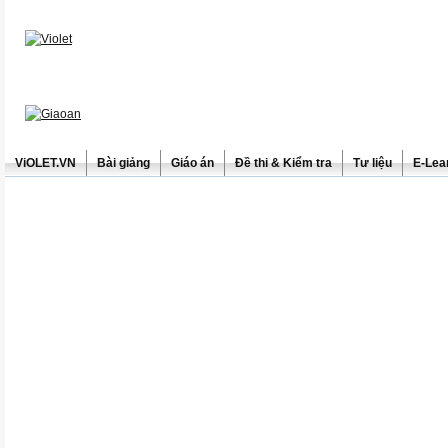
ViOLET.VN
Bài giảng
Giáo án
Đề thi & Kiểm tra
Tư liệu
E-Lea