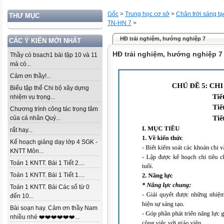
Gốc
>
Trung học cơ sở
>
Chân trời sáng tạ
THƯ MỤC
TN-HN 7
>
HĐ trải nghiệm, hướng nghiệp 7
CÁC Ý KIẾN MỚI NHẤT
HĐ trải nghiệm, hướng nghiệp 7
Thầy có bsach1 bài tập 10 và 11
mà có...
Cảm ơn thầy!...
Biểu tập thể Chi bộ xây dựng
nhiệm vụ trọng...
Chương trình công tác trọng tâm
của cá nhân Quý...
rất hay...
Kế hoạch giảng dạy lớp 4 SGK -
KNTT Môn...
Toán 1 KNTT. Bài 1 Tiết 2....
Toán 1 KNTT. Bài 1 Tiết 1....
Toán 1 KNTT. Bài Các số từ 0
đến 10...
Bài soạn hay. Cảm ơn thầy Nam
nhiều nhé ❤️❤️❤️❤️❤️❤️...