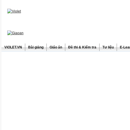
ViOLET.VN
Bài giảng
Giáo án
Đề thi & Kiểm tra
Tư liệu
E-Lea