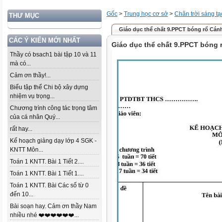
Gốc
>
Trung học cơ sở
>
Chân trời sáng tạ
THƯ MỤC
Giáo dục thể chất 9.PPCT bóng rổ Cán
CÁC Ý KIẾN MỚI NHẤT
Giáo dục thể chất 9.PPCT bóng 
Thầy có bsach1 bài tập 10 và 11
mà có...
Cảm ơn thầy!...
Biểu tập thể Chi bộ xây dựng
nhiệm vụ trọng...
Chương trình công tác trọng tâm
của cá nhân Quý...
rất hay...
Kế hoạch giảng dạy lớp 4 SGK -
KNTT Môn...
Toán 1 KNTT. Bài 1 Tiết 2....
Toán 1 KNTT. Bài 1 Tiết 1....
Toán 1 KNTT. Bài Các số từ 0
đến 10...
Bài soạn hay. Cảm ơn thầy Nam
nhiều nhé ❤️❤️❤️❤️❤️❤️...