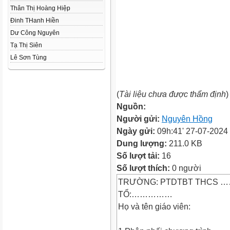
Thân Thị Hoàng Hiệp
Đinh THanh Hiền
Dư Công Nguyên
Tạ Thị Siên
Lê Sơn Tùng
(
Tài liệu chưa được thẩm định
)
Nguồn:
Người gửi:
Nguyên Hồng
Ngày gửi:
09h:41' 27-07-2024
Dung lượng:
211.0 KB
Số lượt tải:
16
Số lượt thích:
0 người
TRƯỜNG: PTDTBT THCS 
TỔ:……………
Họ và tên giáo viên: