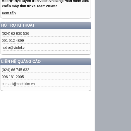
Hỗ trợ trực tuyến trên violet.vn bằng Phần mềm điều
khiển máy tính từ xa TeamViewer
Xem tiếp
HỖ TRỢ KĨ THUẬT
(024) 62 930 536
091 912 4899
hotro@violet.vn
LIÊN HỆ QUẢNG CÁO
(024) 66 745 632
096 181 2005
contact@bachkim.vn