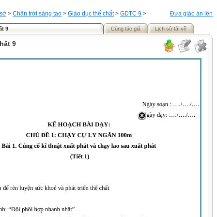
 sở
>
Chân trời sáng tạo
>
Giáo dục thể chất
>
GDTC 9
>
Đưa giáo án lên
ất 9
Cùng tác giả
Lịch sử tải về
hất 9