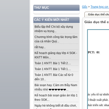
Gốc
>
Trung học cơ
THƯ MỤC
Giáo dục thể ch
CÁC Ý KIẾN MỚI NHẤT
Giáo dục thể c
Biểu tập thể Chi bộ xây dựng
nhiệm vụ trọng...
Chương trình công tác trọng tâm
của cá nhân Quý...
rất hay...
Kế hoạch giảng dạy lớp 4 SGK -
KNTT Môn...
Toán 1 KNTT. Bài 1 Tiết 2....
Toán 1 KNTT. Bài 1 Tiết 1....
Toán 1 KNTT. Bài Các số từ 0
đến 10...
Bài soạn hay. Cảm ơn thầy Nam
nhiều nhé ❤️❤️❤️❤️❤️❤️...
Kế hoạch bài soạn giáo án lớp 1
theo SGK...
Ngày hè không biết đi đâu chơi,