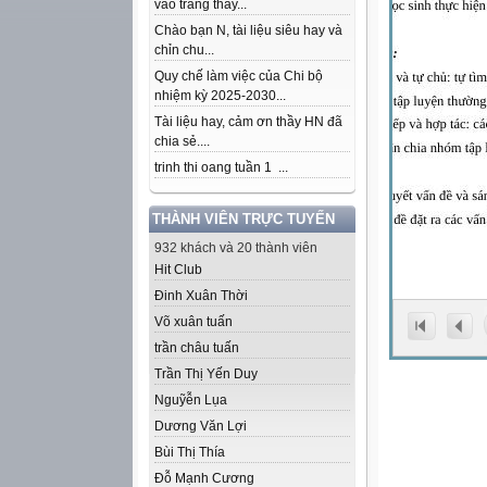
vào trang thầy...
Chào bạn N, tài liệu siêu hay và
chỉn chu...
Quy chế làm việc của Chi bộ
nhiệm kỳ 2025-2030...
Tài liệu hay, cảm ơn thầy HN đã
chia sẻ....
trinh thi oang tuần 1 ...
THÀNH VIÊN TRỰC TUYẾN
932 khách và 20 thành viên
Hit Club
Đinh Xuân Thời
Võ xuân tuấn
trần châu tuấn
Trần Thị Yến Duy
Nguỹễn Lụa
Dương Văn Lợi
Bùi Thị Thía
Đỗ Mạnh Cương