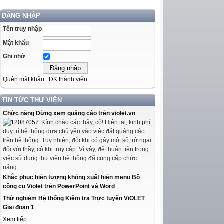
ĐĂNG NHẬP
Tên truy nhập
Mật khẩu
Ghi nhớ
Quên mật khẩu
ĐK thành viên
TIN TỨC THƯ VIỆN
Chức năng Dừng xem quảng cáo trên violet.vn
Kính chào các thầy, cô! Hiện tại, kinh phí
duy trì hệ thống dựa chủ yếu vào việc đặt quảng cáo
trên hệ thống. Tuy nhiên, đôi khi có gây một số trở ngại
đối với thầy, cô khi truy cập. Vì vậy, để thuận tiện trong
việc sử dụng thư viện hệ thống đã cung cấp chức
năng...
Khắc phục hiện tượng không xuất hiện menu Bộ
công cụ Violet trên PowerPoint và Word
Thử nghiệm Hệ thống Kiểm tra Trực tuyến ViOLET
Giai đoạn 1
Xem tiếp