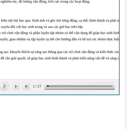
1
/
27