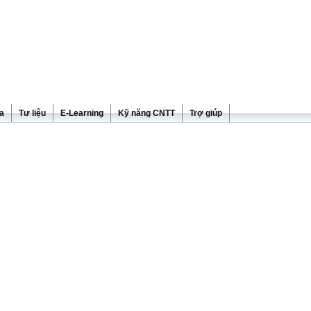
ra
Tư liệu
E-Learning
Kỹ năng CNTT
Trợ giúp