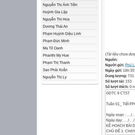
Nguyễn Thị Ánh Tiền
Huỳnh Gia Lập
Nguyễn Thị Hoa
Dương Thái An
Phạm Huỳnh Diệu Linh
Phạm Đức Minh
Ma Tố Oanh
(
Tài liệu chưa đư
Phanthi My Hue
Nguồn:
Phạm Thị Thanh
Người gửi:
Phú L
Sao Phải Xoắn
Ngày gửi:
18h:35
Dung lượng:
731
Nguyễn Thị Ly
Số lượt tải:
153
Số lượt thích:
0 n
GDTC 9 CTST
Tuần 01_ Tiết PP
Ngày soạn : …./…
Ngày dạy: …./….
KẾ HOẠCH BÀI D
CHỦ ĐỀ 1: CHẠ