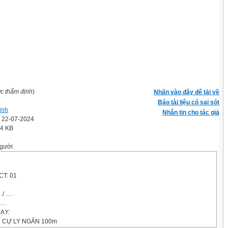
ợc thẩm định
)
Nhấn vào đây để tải về
Báo tài liệu có sai sót
inh
Nhắn tin cho tác giả
' 22-07-2024
.4 KB
gười
CT: 01
./….
/….
ẠY:
Y CỰ LY NGẮN 100m