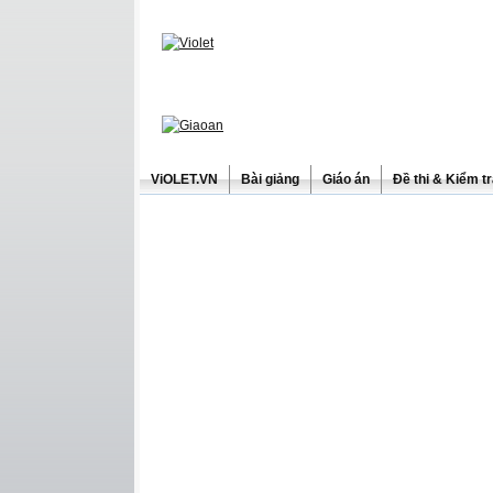
ViOLET.VN
Bài giảng
Giáo án
Đề thi & Kiểm t