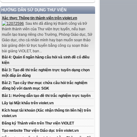
HƯỚNG DẪN SỬ DỤNG THƯ VIỆN
Xác thực Thông tin thành viên trên violet.vn
Sau khi đã đăng ký thành công và trở
thành thành viên của Thư viện trực tuyến, nếu bạn
muốn tạo trang riêng cho Trường, Phòng Giáo dục, Sở
Giáo dục, cho cá nhân mình hay bạn muốn soạn thảo
bài giảng điện tử trực tuyến bằng công cụ soạn thảo
bài giảng ViOLET, bạn...
Bài 4: Quản lí ngân hàng câu hỏi và sinh đề có điều
kiện
Bài 3: Tạo đề thi trắc nghiệm trực tuyến dạng chọn
một đáp án đúng
Bài 2: Tạo cây thư mục chứa câu hỏi trắc nghiệm
đồng bộ với danh mục SGK
Bài 1: Hướng dẫn tạo đề thi trắc nghiệm trực tuyến
Lấy lại Mật khẩu trên violet.vn
Kích hoạt tài khoản (Xác nhận thông tin liên hệ) trên
violet.vn
Đăng ký Thành viên trên Thư viện ViOLET
Tạo website Thư viện Giáo dục trên violet.vn