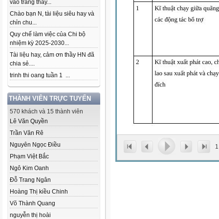
vào trang thầy...
Chào bạn N, tài liệu siêu hay và
chỉn chu...
Quy chế làm việc của Chi bộ
nhiệm kỳ 2025-2030...
Tài liệu hay, cảm ơn thầy HN đã
chia sẻ....
trinh thi oang tuần 1 ...
THÀNH VIÊN TRỰC TUYẾN
570 khách và 15 thành viên
Lê Văn Quyền
Trần Văn Rê
Nguyên Ngọc Điều
1
Phạm Việt Bắc
Ngô Kim Oanh
Đỗ Trang Ngân
Hoàng Thị kiều Chinh
Võ Thành Quang
nguyễn thị hoài