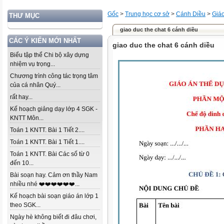
Gốc
>
Trung học cơ sở
>
Cánh Diều
>
Giáo
THƯ MỤC
giao duc the chat 6 cánh diều
CÁC Ý KIẾN MỚI NHẤT
giao duc the chat 6 cánh diều
Biểu tập thể Chi bộ xây dựng
nhiệm vụ trọng...
Chương trình công tác trọng tâm
của cá nhân Quý...
rất hay...
Kế hoạch giảng dạy lớp 4 SGK -
KNTT Môn...
Toán 1 KNTT. Bài 1 Tiết 2....
Toán 1 KNTT. Bài 1 Tiết 1....
Toán 1 KNTT. Bài Các số từ 0
đến 10...
Bài soạn hay. Cảm ơn thầy Nam
nhiều nhé ❤️❤️❤️❤️❤️❤️...
Kế hoạch bài soạn giáo án lớp 1
theo SGK...
Ngày hè không biết đi đâu chơi,