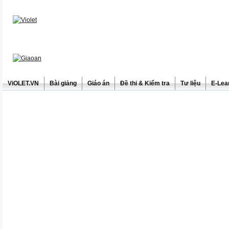
ViOLET.VN
Bài giảng
Giáo án
Đề thi & Kiểm tra
Tư liệu
E-Lea