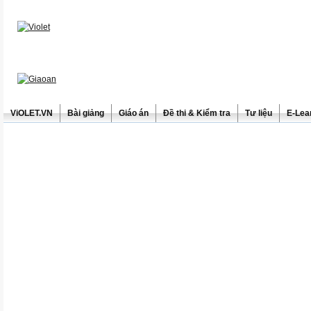
ViOLET.VN
Bài giảng
Giáo án
Đề thi & Kiểm tra
Tư liệu
E-Lea