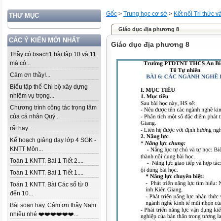
Gốc
>
Trung học cơ sở
>
Kết nối Tri thức 
THƯ MỤC
Giáo dục địa phương 8
CÁC Ý KIẾN MỚI NHẤT
Giáo dục địa phương 8
Thầy có bsach1 bài tập 10 và 11
mà có...
Cảm ơn thầy!...
Biểu tập thể Chi bộ xây dựng
nhiệm vụ trọng...
Chương trình công tác trọng tâm
của cá nhân Quý...
rất hay...
Kế hoạch giảng dạy lớp 4 SGK -
KNTT Môn...
Toán 1 KNTT. Bài 1 Tiết 2....
Toán 1 KNTT. Bài 1 Tiết 1....
Toán 1 KNTT. Bài Các số từ 0
đến 10...
Bài soạn hay. Cảm ơn thầy Nam
nhiều nhé ❤️❤️❤️❤️❤️❤️...