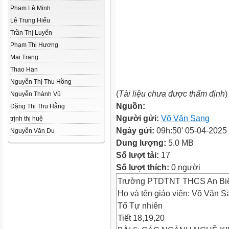
Phạm Lê Minh
Lê Trung Hiếu
Trần Thị Luyến
Phạm Thị Hương
Mai Trang
Thao Han
Nguyễn Thị Thu Hồng
(
Tài liệu chưa được thẩm định
)
Nguyễn Thành Vũ
Nguồn:
Đặng Thị Thu Hằng
Người gửi:
Võ Văn Sang
trịnh thị huệ
Ngày gửi:
09h:50' 05-04-2025
Nguyễn Văn Du
Dung lượng:
5.0 MB
Số lượt tải:
17
Số lượt thích:
0 người
Trường PTDTNT THCS An Bi
Họ và tên giáo viên: Võ Văn S
Tổ Tự nhiên
Tiết 18,19,20