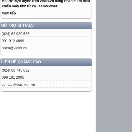
Hỗ trợ trực tuyến trên violet.vn bằng Phần mềm điều
khiển máy tính từ xa TeamViewer
Xem tiếp
HỖ TRỢ KĨ THUẬT
(024) 62 930 536
091 912 4899
hotro@violet.vn
LIÊN HỆ QUẢNG CÁO
(024) 66 745 632
096 181 2005
contact@bachkim.vn