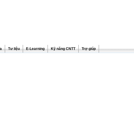
ra
Tư liệu
E-Learning
Kỹ năng CNTT
Trợ giúp