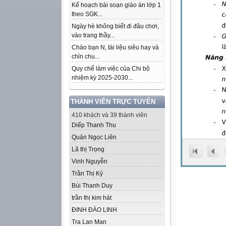
Kế hoạch bài soạn giáo án lớp 1
theo SGK...
Ngày hè không biết đi đâu chơi,
vào trang thầy...
Chào bạn N, tài liệu siêu hay và
chỉn chu...
Quy chế làm việc của Chi bộ
nhiệm kỳ 2025-2030...
THÀNH VIÊN TRỰC TUYẾN
410 khách và 39 thành viên
Diếp Thanh Thu
Quản Ngọc Liên
Lã thị Trọng
Vinh Nguyễn
Trần Thị Kỷ
Bùi Thanh Duy
trần thị kim hát
ĐINH ĐÀO LINH
Tra Lan Man