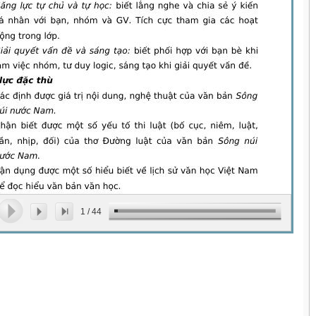
1
/
44