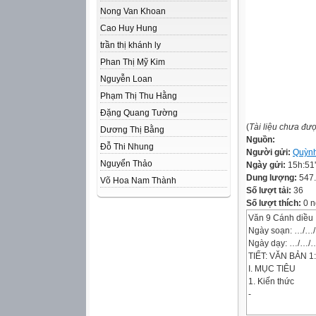
Nong Van Khoan
Cao Huy Hung
trần thị khánh ly
Phan Thị Mỹ Kim
Nguyễn Loan
Phạm Thị Thu Hằng
Đặng Quang Tường
(
Tài liệu chưa đư
Dương Thị Bằng
Nguồn:
Đỗ Thi Nhung
Người gửi:
Quỳn
Nguyển Thảo
Ngày gửi:
15h:51
Dung lượng:
547
Võ Hoa Nam Thành
Số lượt tải:
36
Số lượt thích:
0 n
Văn 9 Cánh diều
Ngày soạn: …/…
Ngày dạy: …/…/
TIẾT: VĂN BẢN 
I. MỤC TIÊU
1. Kiến thức
-