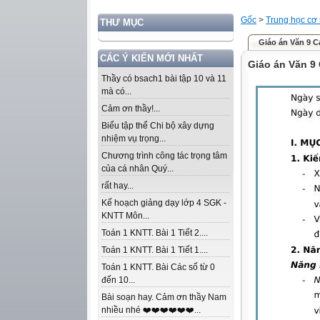
Gốc
>
Trung học cơ
THƯ MỤC
Giáo án Văn 9 C
CÁC Ý KIẾN MỚI NHẤT
Giáo án Văn 9
Thầy có bsach1 bài tập 10 và 11
mà có...
Cảm ơn thầy!...
Biểu tập thể Chi bộ xây dựng
nhiệm vụ trọng...
Chương trình công tác trọng tâm
của cá nhân Quý...
rất hay...
Kế hoạch giảng dạy lớp 4 SGK -
KNTT Môn...
Toán 1 KNTT. Bài 1 Tiết 2....
Toán 1 KNTT. Bài 1 Tiết 1....
Toán 1 KNTT. Bài Các số từ 0
đến 10...
Bài soạn hay. Cảm ơn thầy Nam
nhiều nhé ❤️❤️❤️❤️❤️❤️...