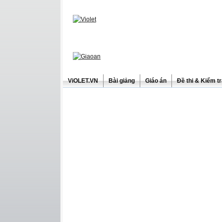
ViOLET.VN
Bài giảng
Giáo án
Đề thi & Kiểm t