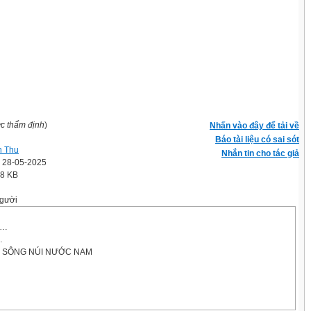
ợc thẩm định
)
Nhấn vào đây để tải về
Báo tài liệu có sai sót
h Thu
Nhắn tin cho tác giả
' 28-05-2025
.8 KB
gười
/…
…
1: SÔNG NÚI NƯỚC NAM