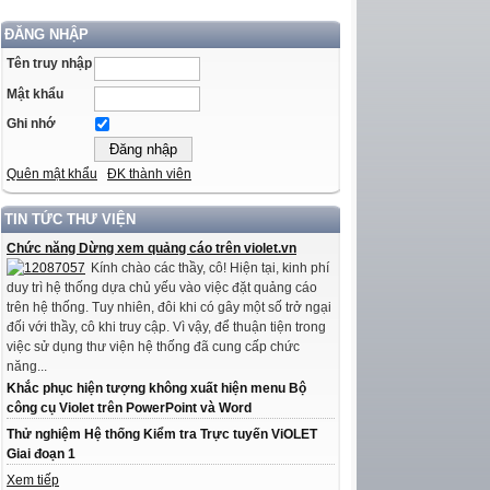
ĐĂNG NHẬP
Tên truy nhập
Mật khẩu
Ghi nhớ
Quên mật khẩu
ĐK thành viên
TIN TỨC THƯ VIỆN
Chức năng Dừng xem quảng cáo trên violet.vn
Kính chào các thầy, cô! Hiện tại, kinh phí
duy trì hệ thống dựa chủ yếu vào việc đặt quảng cáo
trên hệ thống. Tuy nhiên, đôi khi có gây một số trở ngại
đối với thầy, cô khi truy cập. Vì vậy, để thuận tiện trong
việc sử dụng thư viện hệ thống đã cung cấp chức
năng...
Khắc phục hiện tượng không xuất hiện menu Bộ
công cụ Violet trên PowerPoint và Word
Thử nghiệm Hệ thống Kiểm tra Trực tuyến ViOLET
Giai đoạn 1
Xem tiếp