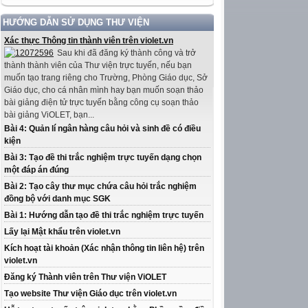
HƯỚNG DẪN SỬ DỤNG THƯ VIỆN
Xác thực Thông tin thành viên trên violet.vn
Sau khi đã đăng ký thành công và trở
thành thành viên của Thư viện trực tuyến, nếu bạn
muốn tạo trang riêng cho Trường, Phòng Giáo dục, Sở
Giáo dục, cho cá nhân mình hay bạn muốn soạn thảo
bài giảng điện tử trực tuyến bằng công cụ soạn thảo
bài giảng ViOLET, bạn...
Bài 4: Quản lí ngân hàng câu hỏi và sinh đề có điều
kiện
Bài 3: Tạo đề thi trắc nghiệm trực tuyến dạng chọn
một đáp án đúng
Bài 2: Tạo cây thư mục chứa câu hỏi trắc nghiệm
đồng bộ với danh mục SGK
Bài 1: Hướng dẫn tạo đề thi trắc nghiệm trực tuyến
Lấy lại Mật khẩu trên violet.vn
Kích hoạt tài khoản (Xác nhận thông tin liên hệ) trên
violet.vn
Đăng ký Thành viên trên Thư viện ViOLET
Tạo website Thư viện Giáo dục trên violet.vn