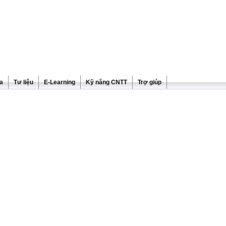
ra
Tư liệu
E-Learning
Kỹ năng CNTT
Trợ giúp