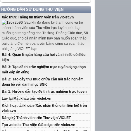
HƯỚNG DẪN SỬ DỤNG THƯ VIỆN
Xác thực Thông tin thành viên trên violet.vn
Sau khi đã đăng ký thành công và trở
thành thành viên của Thư viện trực tuyến, nếu bạn
muốn tạo trang riêng cho Trường, Phòng Giáo dục, Sở
Giáo dục, cho cá nhân mình hay bạn muốn soạn thảo
bài giảng điện tử trực tuyến bằng công cụ soạn thảo
bài giảng ViOLET, bạn...
Bài 4: Quản lí ngân hàng câu hỏi và sinh đề có điều
kiện
Bài 3: Tạo đề thi trắc nghiệm trực tuyến dạng chọn
một đáp án đúng
Bài 2: Tạo cây thư mục chứa câu hỏi trắc nghiệm
đồng bộ với danh mục SGK
Bài 1: Hướng dẫn tạo đề thi trắc nghiệm trực tuyến
Lấy lại Mật khẩu trên violet.vn
Kích hoạt tài khoản (Xác nhận thông tin liên hệ) trên
violet.vn
Đăng ký Thành viên trên Thư viện ViOLET
Tạo website Thư viện Giáo dục trên violet.vn