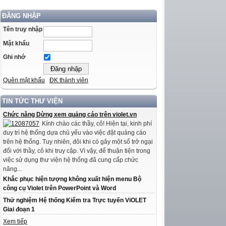
ĐĂNG NHẬP
Tên truy nhập
Mật khẩu
Ghi nhớ
Quên mật khẩu
ĐK thành viên
TIN TỨC THƯ VIỆN
Chức năng Dừng xem quảng cáo trên violet.vn
Kính chào các thầy, cô! Hiện tại, kinh phí
duy trì hệ thống dựa chủ yếu vào việc đặt quảng cáo
trên hệ thống. Tuy nhiên, đôi khi có gây một số trở ngại
đối với thầy, cô khi truy cập. Vì vậy, để thuận tiện trong
việc sử dụng thư viện hệ thống đã cung cấp chức
năng...
Khắc phục hiện tượng không xuất hiện menu Bộ
công cụ Violet trên PowerPoint và Word
Thử nghiệm Hệ thống Kiểm tra Trực tuyến ViOLET
Giai đoạn 1
Xem tiếp