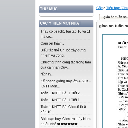
Gốc
>
Tiểu học (Chư
THƯ MỤC
giáo án tuần sau
CÁC Ý KIẾN MỚI NHẤT
giáo án tuần s
Thầy có bsach1 bài tập 10 và 11
mà có...
Cảm ơn thầy!...
Biểu tập thể Chi bộ xây dựng
nhiệm vụ trọng...
Chương trình công tác trọng tâm
của cá nhân Quý...
rất hay...
Kế hoạch giảng dạy lớp 4 SGK -
KNTT Môn...
Toán 1 KNTT. Bài 1 Tiết 2....
Toán 1 KNTT. Bài 1 Tiết 1....
Toán 1 KNTT. Bài Các số từ 0
đến 10...
Bài soạn hay. Cảm ơn thầy Nam
nhiều nhé ❤️❤️❤️❤️❤️❤️...