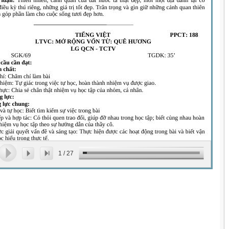
1
/
27