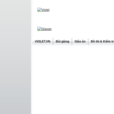
ViOLET.VN
Bài giảng
Giáo án
Đề thi & Kiểm t