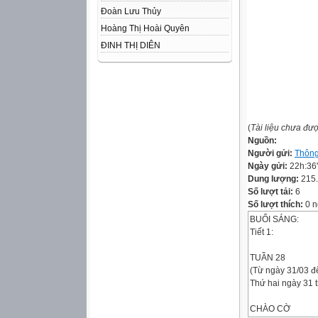
Đoàn Lưu Thủy
Hoàng Thị Hoài Quyên
ĐINH THỊ DIÊN
(
Tài liệu chưa đư
Nguồn:
Người gửi:
Thông
Ngày gửi:
22h:36
Dung lượng:
215
Số lượt tải:
6
Số lượt thích:
0 n
BUỔI SÁNG:
Tiết 1:
TUẦN 28
(Từ ngày 31/03 đ
Thứ hai ngày 31 
CHÀO CỜ