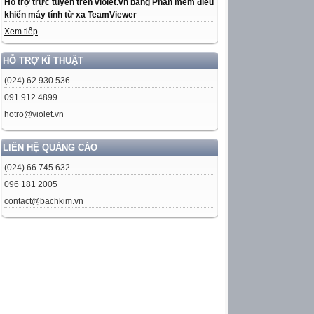
Hỗ trợ trực tuyến trên violet.vn bằng Phần mềm điều
khiển máy tính từ xa TeamViewer
Xem tiếp
HỖ TRỢ KĨ THUẬT
(024) 62 930 536
091 912 4899
hotro@violet.vn
LIÊN HỆ QUẢNG CÁO
(024) 66 745 632
096 181 2005
contact@bachkim.vn