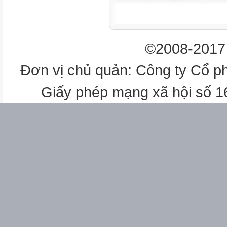
1
Toán
Bài 51: Các số có ba chữ số (
©2008-2017 
1 tiết

Đơn vị chủ quản: Công ty Cổ p


Giấy phép mạng xã hội số 
3
Tiếng Việt
Viết: Chữ hoa X
1 tiết



4
Tiếng Việt
Nói và nghe: KC: Hạt giống 
 1 tiết