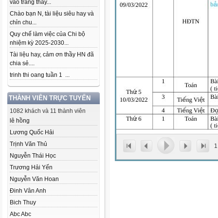
vào trang thầy...
Chào bạn N, tài liệu siêu hay và
chỉn chu...
Quy chế làm việc của Chi bộ
nhiệm kỳ 2025-2030...
Tài liệu hay, cảm ơn thầy HN đã
chia sẻ....
trinh thi oang tuần 1 ...
THÀNH VIÊN TRỰC TUYẾN
1082 khách và 11 thành viên
lê hồng
Lương Quốc Hải
Trịnh Văn Thủ
1
Nguyễn Thái Học
Trương Hải Yến
Nguyễn Văn Hoan
Đinh Vân Anh
Bich Thuy
Abc Abc