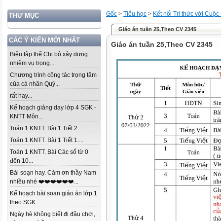
Gốc
>
Tiểu học
>
Kết nối Tri thức với Cuộc
THƯ MỤC
Giáo án tuần 25,Theo CV 2345
CÁC Ý KIẾN MỚI NHẤT
Giáo án tuần 25,Theo CV 2345
Biểu tập thể Chi bộ xây dựng
nhiệm vụ trọng...
Chương trình công tác trọng tâm
của cá nhân Quý...
rất hay...
Kế hoạch giảng dạy lớp 4 SGK -
KNTT Môn...
Toán 1 KNTT. Bài 1 Tiết 2....
Toán 1 KNTT. Bài 1 Tiết 1....
Toán 1 KNTT. Bài Các số từ 0
đến 10...
Bài soạn hay. Cảm ơn thầy Nam
nhiều nhé ❤️❤️❤️❤️❤️❤️...
Kế hoạch bài soạn giáo án lớp 1
theo SGK...
Ngày hè không biết đi đâu chơi,