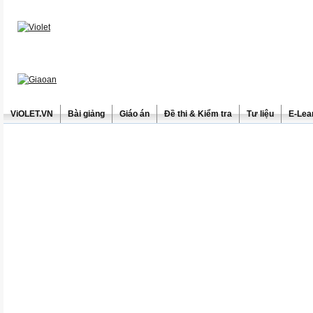
ViOLET.VN
Bài giảng
Giáo án
Đề thi & Kiểm tra
Tư liệu
E-Lea