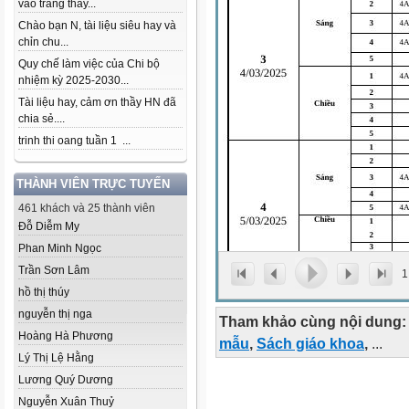
vào trang thầy...
Chào bạn N, tài liệu siêu hay và
chỉn chu...
Quy chế làm việc của Chi bộ
nhiệm kỳ 2025-2030...
Tài liệu hay, cảm ơn thầy HN đã
chia sẻ....
trinh thi oang tuần 1 ...
THÀNH VIÊN TRỰC TUYẾN
461 khách và 25 thành viên
Đỗ Diễm My
Phan Minh Ngọc
Trần Sơn Lâm
1
hồ thị thúy
nguyễn thị nga
Tham khảo cùng nội dung:
Hoàng Hà Phương
mẫu
,
Sách giáo khoa
,
...
Lý Thị Lệ Hằng
Lương Quý Dương
Nguyễn Xuân Thuỷ