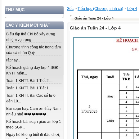
Gốc
>
Tiểu học (Chương trình cũ)
>
Lớp 4
THƯ MỤC
Giáo án Tuần 24 - Lớp 4
CÁC Ý KIẾN MỚI NHẤT
Giáo án Tuần 24 - Lớp 4
Biểu tập thể Chi bộ xây dựng
nhiệm vụ trọng...
Chương trình công tác trọng tâm
của cá nhân Quý...
rất hay...
Kế hoạch giảng dạy lớp 4 SGK -
KNTT Môn...
Toán 1 KNTT. Bài 1 Tiết 2....
Toán 1 KNTT. Bài 1 Tiết 1....
Toán 1 KNTT. Bài Các số từ 0
đến 10...
Bài soạn hay. Cảm ơn thầy Nam
nhiều nhé ❤️❤️❤️❤️❤️❤️...
Kế hoạch bài soạn giáo án lớp 1
theo SGK...
Ngày hè không biết đi đâu chơi,