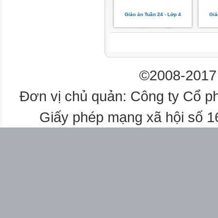
3
Giáo án Tuần 24 - Lớp 4
Giá
4A2
162
©2008-2017 
Tiếng Việt
Đơn vị chủ quản: Công ty Cổ p
Đọc: Sáng tháng Năm
Giấy phép mạng xã hội số 
4
4A2
163
Tiếng Việt