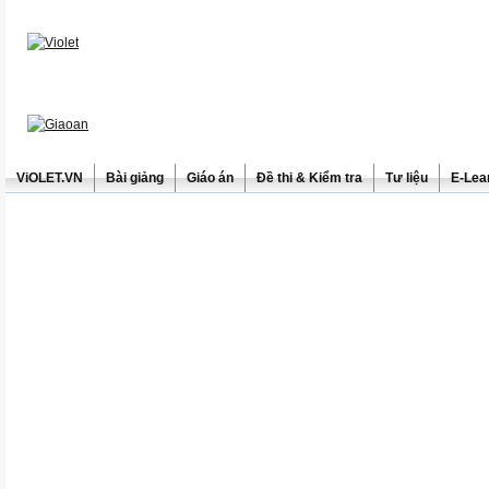
ViOLET.VN
Bài giảng
Giáo án
Đề thi & Kiểm tra
Tư liệu
E-Lea