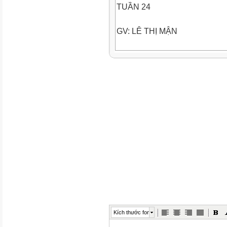
TUẦN 24
GV: LÊ THỊ MẬN
Thứ, ngày
Buổi
Tiết
TKB
Tiết
Lớp theo
KHMH
Từ ngày
Đến ngày
Kích thước font
3/3/2025