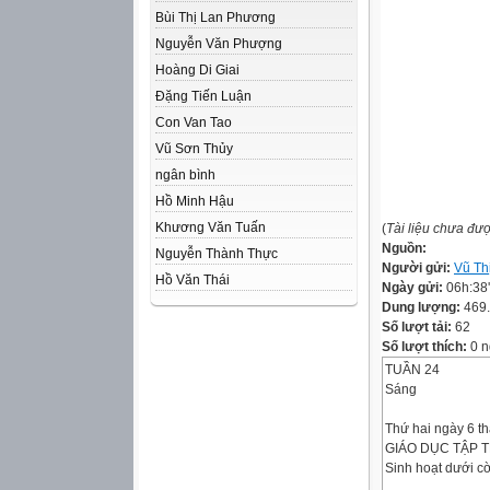
Bùi Thị Lan Phương
Nguyễn Văn Phượng
Hoàng Di Giai
Đặng Tiến Luận
Con Van Tao
Vũ Sơn Thủy
ngân bình
Hồ Minh Hậu
Khương Văn Tuấn
(
Tài liệu chưa đư
Nguồn:
Nguyễn Thành Thực
Người gửi:
Vũ Th
Hồ Văn Thái
Ngày gửi:
06h:38
Dung lượng:
469
Số lượt tải:
62
Số lượt thích:
0 n
TUẦN 24
Sáng
Thứ hai ngày 6 t
GIÁO DỤC TẬP 
Sinh hoạt dưới c