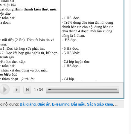
1
/
34
g nội dung:
Bài giảng
,
Giáo án
,
E-learning
,
Bài mẫu
,
Sách giáo khoa
,
...