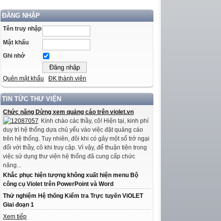
ĐĂNG NHẬP
Tên truy nhập
Mật khẩu
Ghi nhớ
Quên mật khẩu
ĐK thành viên
TIN TỨC THƯ VIỆN
Chức năng Dừng xem quảng cáo trên violet.vn
Kính chào các thầy, cô! Hiện tại, kinh phí
duy trì hệ thống dựa chủ yếu vào việc đặt quảng cáo
trên hệ thống. Tuy nhiên, đôi khi có gây một số trở ngại
đối với thầy, cô khi truy cập. Vì vậy, để thuận tiện trong
việc sử dụng thư viện hệ thống đã cung cấp chức
năng...
Khắc phục hiện tượng không xuất hiện menu Bộ
công cụ Violet trên PowerPoint và Word
Thử nghiệm Hệ thống Kiểm tra Trực tuyến ViOLET
Giai đoạn 1
Xem tiếp