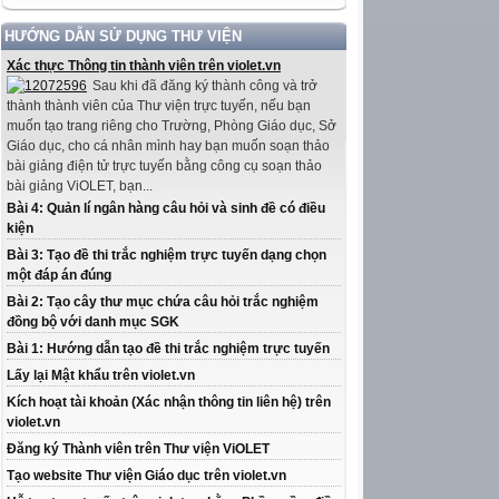
HƯỚNG DẪN SỬ DỤNG THƯ VIỆN
Xác thực Thông tin thành viên trên violet.vn
Sau khi đã đăng ký thành công và trở
thành thành viên của Thư viện trực tuyến, nếu bạn
muốn tạo trang riêng cho Trường, Phòng Giáo dục, Sở
Giáo dục, cho cá nhân mình hay bạn muốn soạn thảo
bài giảng điện tử trực tuyến bằng công cụ soạn thảo
bài giảng ViOLET, bạn...
Bài 4: Quản lí ngân hàng câu hỏi và sinh đề có điều
kiện
Bài 3: Tạo đề thi trắc nghiệm trực tuyến dạng chọn
một đáp án đúng
Bài 2: Tạo cây thư mục chứa câu hỏi trắc nghiệm
đồng bộ với danh mục SGK
Bài 1: Hướng dẫn tạo đề thi trắc nghiệm trực tuyến
Lấy lại Mật khẩu trên violet.vn
Kích hoạt tài khoản (Xác nhận thông tin liên hệ) trên
violet.vn
Đăng ký Thành viên trên Thư viện ViOLET
Tạo website Thư viện Giáo dục trên violet.vn