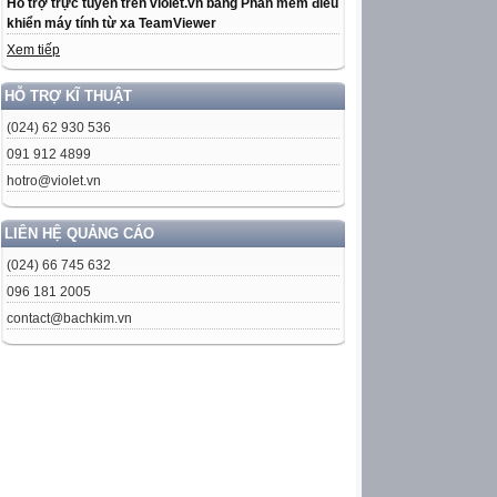
Hỗ trợ trực tuyến trên violet.vn bằng Phần mềm điều
khiển máy tính từ xa TeamViewer
Xem tiếp
HỖ TRỢ KĨ THUẬT
(024) 62 930 536
091 912 4899
hotro@violet.vn
LIÊN HỆ QUẢNG CÁO
(024) 66 745 632
096 181 2005
contact@bachkim.vn