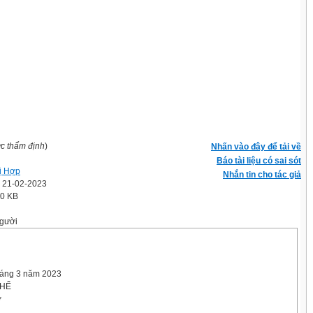
ợc thẩm định
)
Nhấn vào đây để tải về
Báo tài liệu có sai sót
ị Hợp
Nhắn tin cho tác giả
' 21-02-2023
.0 KB
gười
háng 3 năm 2023
THỂ
ờ