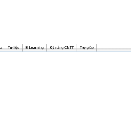
ra
Tư liệu
E-Learning
Kỹ năng CNTT
Trợ giúp