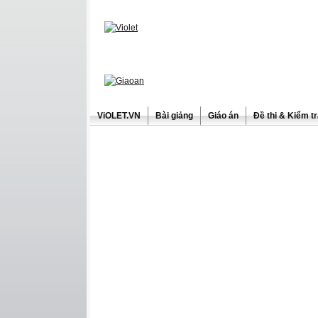
ViOLET.VN
Bài giảng
Giáo án
Đề thi & Kiểm t