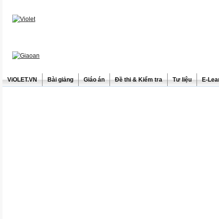
ViOLET.VN
Bài giảng
Giáo án
Đề thi & Kiểm tra
Tư liệu
E-Lea