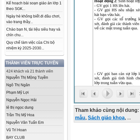
Kế hoạch bài soạn giáo án lớp 1
theo SGK...
Ngày hè không biết đi đâu chơi,
vào trang thầy...
Chào bạn N, tài liệu siêu hay và
chỉn chu...
Quy chế làm việc của Chi bộ
nhiệm kỳ 2025-2030...
THÀNH VIÊN TRỰC TUYẾN
424 khách và 21 thành viên
Nguyễn Thị Mộng Tuyền
Ngô Thị Ngân
Phạm Mỹ Lợi
Nguyễn Ngọc Hải
lê thị ngọc dung
Tham khảo cùng nội dung:
Trần Thị Mỹ Hoa
mẫu
,
Sách giáo khoa
,
...
Nguyễn Văn Tuấn Em
Vũ Trí Hoan
BAY CLUB