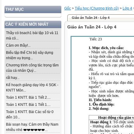
Gốc
>
Tiểu học (Chương trình cũ)
>
Lớp 4
THƯ MỤC
Giáo án Tuần 24 - Lớp 4
CÁC Ý KIẾN MỚI NHẤT
Giáo án Tuần 24 - Lớp 4
Thầy có bsach1 bài tập 10 và 11
mà có...
Cảm ơn thầy!...
Biểu tập thể Chi bộ xây dựng
nhiệm vụ trọng...
Chương trình công tác trọng tâm
của cá nhân Quý...
rất hay...
Kế hoạch giảng dạy lớp 4 SGK -
KNTT Môn...
Toán 1 KNTT. Bài 1 Tiết 2....
Toán 1 KNTT. Bài 1 Tiết 1....
Toán 1 KNTT. Bài Các số từ 0
đến 10...
Bài soạn hay. Cảm ơn thầy Nam
nhiều nhé ❤️❤️❤️❤️❤️❤️...