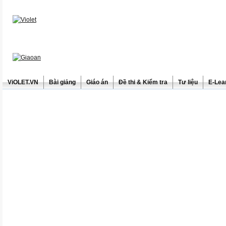
ViOLET.VN
Bài giảng
Giáo án
Đề thi & Kiểm tra
Tư liệu
E-Lea