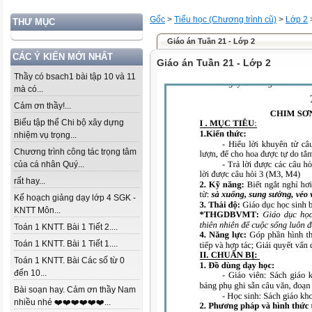
Gốc
>
Tiểu học (Chương trình cũ)
>
Lớp 2
THƯ MỤC
Giáo án Tuần 21 - Lớp 2
CÁC Ý KIẾN MỚI NHẤT
Giáo án Tuần 21 - Lớp 2
Thầy có bsach1 bài tập 10 và 11
mà có...
Cảm ơn thầy!...
Biểu tập thể Chi bộ xây dựng
nhiệm vụ trọng...
Chương trình công tác trọng tâm
của cá nhân Quý...
rất hay...
Kế hoạch giảng dạy lớp 4 SGK -
KNTT Môn...
Toán 1 KNTT. Bài 1 Tiết 2....
Toán 1 KNTT. Bài 1 Tiết 1....
Toán 1 KNTT. Bài Các số từ 0
đến 10...
Bài soạn hay. Cảm ơn thầy Nam
nhiều nhé ❤️❤️❤️❤️❤️❤️...