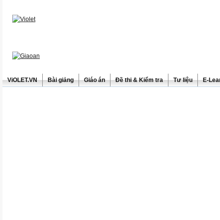
ViOLET.VN
Bài giảng
Giáo án
Đề thi & Kiểm tra
Tư liệu
E-Lea