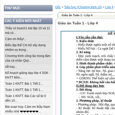
Gốc
>
Tiểu học (Chương trình cũ)
>
Lớp 4
THƯ MỤC
Giáo án Tuần 1 - Lớp 4
CÁC Ý KIẾN MỚI NHẤT
Giáo án Tuần 1 - Lớp 4
Thầy có bsach1 bài tập 10 và 11
mà có...
Cảm ơn thầy!...
Biểu tập thể Chi bộ xây dựng
nhiệm vụ trọng...
Chương trình công tác trọng tâm
của cá nhân Quý...
rất hay...
Kế hoạch giảng dạy lớp 4 SGK -
KNTT Môn...
Toán 1 KNTT. Bài 1 Tiết 2....
Toán 1 KNTT. Bài 1 Tiết 1....
Toán 1 KNTT. Bài Các số từ 0
đến 10...
Bài soạn hay. Cảm ơn thầy Nam
nhiều nhé ❤️❤️❤️❤️❤️❤️...