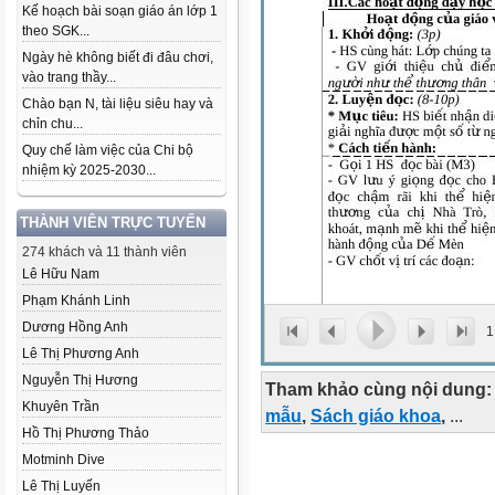
Kế hoạch bài soạn giáo án lớp 1
theo SGK...
Ngày hè không biết đi đâu chơi,
vào trang thầy...
Chào bạn N, tài liệu siêu hay và
chỉn chu...
Quy chế làm việc của Chi bộ
nhiệm kỳ 2025-2030...
THÀNH VIÊN TRỰC TUYẾN
274 khách và 11 thành viên
Lê Hữu Nam
Phạm Khánh Linh
Dương Hồng Anh
1
Lê Thị Phương Anh
Nguyễn Thị Hương
Tham khảo cùng nội dung:
Khuyên Trần
mẫu
,
Sách giáo khoa
,
...
Hồ Thị Phương Thảo
Motminh Dive
Lê Thị Luyến