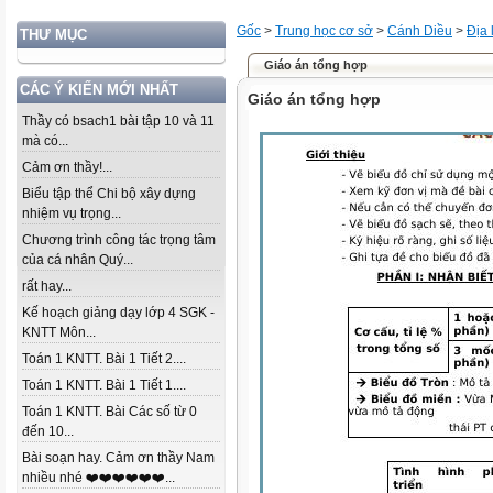
Gốc
>
Trung học cơ sở
>
Cánh Diều
>
Địa l
THƯ MỤC
Giáo án tổng hợp
CÁC Ý KIẾN MỚI NHẤT
Giáo án tổng hợp
Thầy có bsach1 bài tập 10 và 11
mà có...
Cảm ơn thầy!...
Biểu tập thể Chi bộ xây dựng
nhiệm vụ trọng...
Chương trình công tác trọng tâm
của cá nhân Quý...
rất hay...
Kế hoạch giảng dạy lớp 4 SGK -
KNTT Môn...
Toán 1 KNTT. Bài 1 Tiết 2....
Toán 1 KNTT. Bài 1 Tiết 1....
Toán 1 KNTT. Bài Các số từ 0
đến 10...
Bài soạn hay. Cảm ơn thầy Nam
nhiều nhé ❤️❤️❤️❤️❤️❤️...