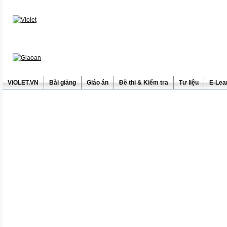
ViOLET.VN
Bài giảng
Giáo án
Đề thi & Kiểm tra
Tư liệu
E-Lea