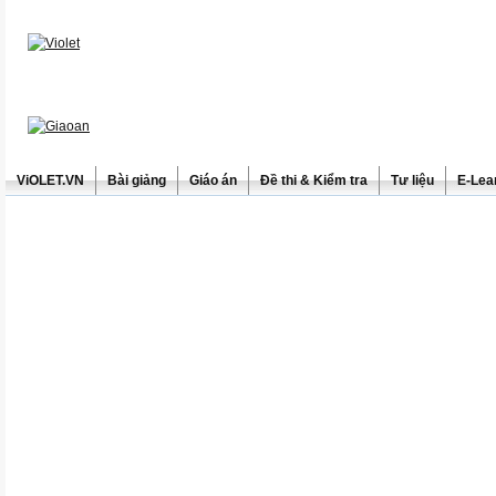
ViOLET.VN
Bài giảng
Giáo án
Đề thi & Kiểm tra
Tư liệu
E-Lea