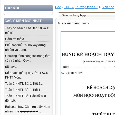
Gốc
>
THCS (Chương trình cũ)
>
Sinh học
THƯ MỤC
Giáo án tổng hợp
CÁC Ý KIẾN MỚI NHẤT
Giáo án tổng hợp
Thầy có bsach1 bài tập 10 và 11
mà có...
Cảm ơn thầy!...
Biểu tập thể Chi bộ xây dựng
nhiệm vụ trọng...
Chương trình công tác trọng tâm
của cá nhân Quý...
rất hay...
Kế hoạch giảng dạy lớp 4 SGK -
KNTT Môn...
Toán 1 KNTT. Bài 1 Tiết 2....
Toán 1 KNTT. Bài 1 Tiết 1....
Toán 1 KNTT. Bài Các số từ 0
đến 10...
Bài soạn hay. Cảm ơn thầy Nam
nhiều nhé ❤️❤️❤️❤️❤️❤️...