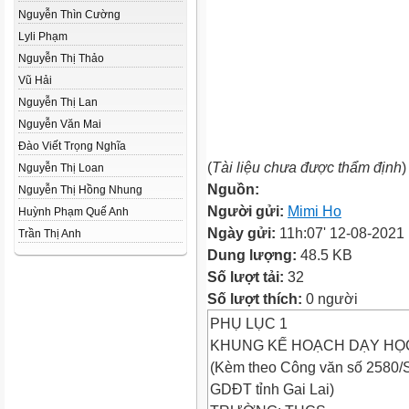
Nguyễn Thìn Cường
Lyli Phạm
Nguyễn Thị Thảo
Vũ Hải
Nguyễn Thị Lan
Nguyễn Văn Mai
Đào Viết Trọng Nghĩa
(
Tài liệu chưa được thẩm định
)
Nguyễn Thị Loan
Nguồn:
Nguyễn Thị Hồng Nhung
Người gửi:
Mimi Ho
Huỳnh Phạm Quế Anh
Ngày gửi:
11h:07' 12-08-2021
Trần Thị Anh
Dung lượng:
48.5 KB
Số lượt tải:
32
Số lượt thích:
0 người
PHỤ LỤC 1
KHUNG KẾ HOẠCH DẠY HỌ
(Kèm theo Công văn số 2580
GDĐT tỉnh Gai Lai)