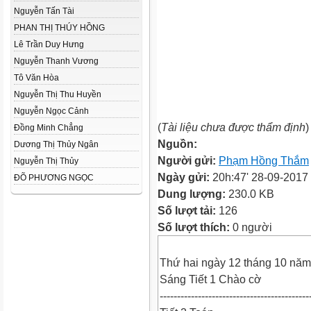
Nguyễn Tấn Tài
PHAN THỊ THÚY HỒNG
Lê Trần Duy Hưng
Nguyễn Thanh Vương
Tô Văn Hòa
Nguyễn Thị Thu Huyền
Nguyễn Ngọc Cảnh
(
Tài liệu chưa được thẩm định
)
Đồng Minh Chẳng
Nguồn:
Dương Thị Thủy Ngân
Người gửi:
Phạm Hồng Thắm
Nguyễn Thị Thủy
Ngày gửi:
20h:47' 28-09-2017
ĐÕ PHƯƠNG NGỌC
Dung lượng:
230.0 KB
Số lượt tải:
126
Số lượt thích:
0 người
Thứ hai ngày 12 tháng 10 nă
Sáng Tiết 1 Chào cờ
-------------------------------------------