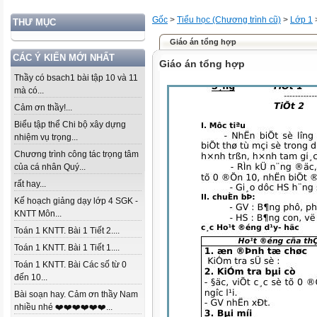
Gốc
>
Tiểu học (Chương trình cũ)
>
Lớp 1
THƯ MỤC
Giáo án tổng hợp
CÁC Ý KIẾN MỚI NHẤT
Giáo án tổng hợp
Thầy có bsach1 bài tập 10 và 11
mà có...
Cảm ơn thầy!...
Biểu tập thể Chi bộ xây dựng
nhiệm vụ trọng...
Chương trình công tác trọng tâm
của cá nhân Quý...
rất hay...
Kế hoạch giảng dạy lớp 4 SGK -
KNTT Môn...
Toán 1 KNTT. Bài 1 Tiết 2....
Toán 1 KNTT. Bài 1 Tiết 1....
Toán 1 KNTT. Bài Các số từ 0
đến 10...
Bài soạn hay. Cảm ơn thầy Nam
nhiều nhé ❤️❤️❤️❤️❤️❤️...