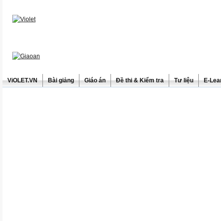
ViOLET.VN
Bài giảng
Giáo án
Đề thi & Kiểm tra
Tư liệu
E-Lea