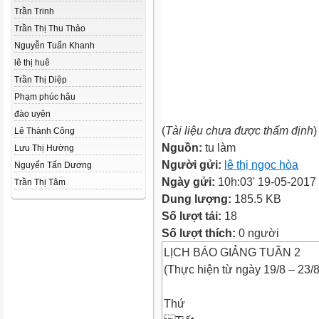
Trần Trinh
Trần Thị Thu Thảo
Nguyễn Tuấn Khanh
lê thị huê
Trần Thị Diệp
Phạm phúc hậu
đào uyên
(
Tài liệu chưa được thẩm định
)
Lê Thành Công
Nguồn:
tu làm
Lưu Thị Hường
Người gửi:
lê thị ngọc hòa
Nguyển Tấn Dương
Ngày gửi:
10h:03' 19-05-2017
Trần Thị Tâm
Dung lượng:
185.5 KB
Số lượt tải:
18
Số lượt thích:
0 người
LỊCH BÁO GIẢNG TUẦN 2
(Thực hiện từ ngày 19/8 – 23/8
Thứ