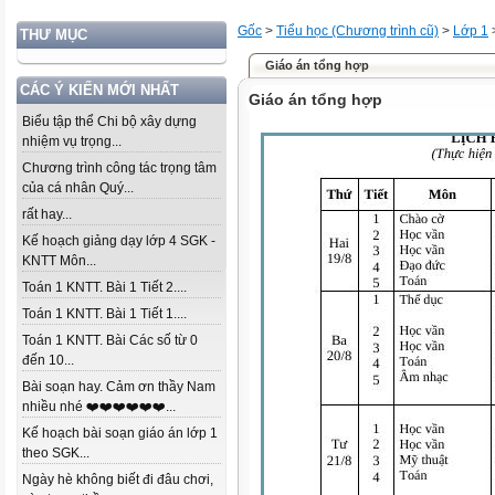
Gốc
>
Tiểu học (Chương trình cũ)
>
Lớp 1
THƯ MỤC
Giáo án tổng hợp
CÁC Ý KIẾN MỚI NHẤT
Giáo án tổng hợp
Biểu tập thể Chi bộ xây dựng
nhiệm vụ trọng...
Chương trình công tác trọng tâm
của cá nhân Quý...
rất hay...
Kế hoạch giảng dạy lớp 4 SGK -
KNTT Môn...
Toán 1 KNTT. Bài 1 Tiết 2....
Toán 1 KNTT. Bài 1 Tiết 1....
Toán 1 KNTT. Bài Các số từ 0
đến 10...
Bài soạn hay. Cảm ơn thầy Nam
nhiều nhé ❤️❤️❤️❤️❤️❤️...
Kế hoạch bài soạn giáo án lớp 1
theo SGK...
Ngày hè không biết đi đâu chơi,