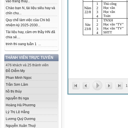
vào trang thầy...
Chào bạn N, tài liệu siêu hay và
chỉn chu...
Quy chế làm việc của Chi bộ
nhiệm kỳ 2025-2030...
Tài liệu hay, cảm ơn thầy HN đã
chia sẻ....
trinh thi oang tuần 1 ...
THÀNH VIÊN TRỰC TUYẾN
476 khách và 25 thành viên
Đỗ Diễm My
Phan Minh Ngọc
Trần Sơn Lâm
1
hồ thị thúy
nguyễn thị nga
Hoàng Hà Phương
Lý Thị Lệ Hằng
Lương Quý Dương
Nguyễn Xuân Thuỷ