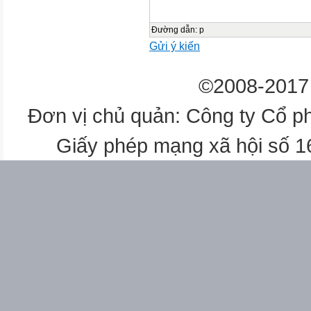
Em là học sinh lớp 1
Luyện tập
Đường dẫn
:
p

Gửi ý kiến
©2008-2017 
QGTE-KNS

Đơn vị chủ quản: Công ty Cổ p
Ba 20/8
Giấy phép mạng xã hội số 
1
2
3
4
5
Thể dục
Học vần
Học vần