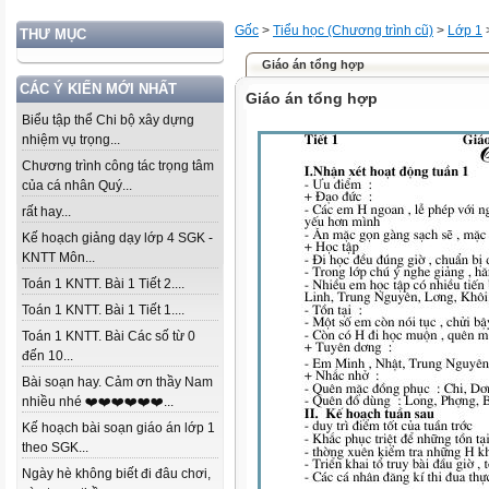
Gốc
>
Tiểu học (Chương trình cũ)
>
Lớp 1
THƯ MỤC
Giáo án tổng hợp
CÁC Ý KIẾN MỚI NHẤT
Giáo án tổng hợp
Biểu tập thể Chi bộ xây dựng
nhiệm vụ trọng...
Chương trình công tác trọng tâm
của cá nhân Quý...
rất hay...
Kế hoạch giảng dạy lớp 4 SGK -
KNTT Môn...
Toán 1 KNTT. Bài 1 Tiết 2....
Toán 1 KNTT. Bài 1 Tiết 1....
Toán 1 KNTT. Bài Các số từ 0
đến 10...
Bài soạn hay. Cảm ơn thầy Nam
nhiều nhé ❤️❤️❤️❤️❤️❤️...
Kế hoạch bài soạn giáo án lớp 1
theo SGK...
Ngày hè không biết đi đâu chơi,