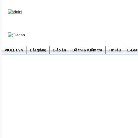
ViOLET.VN
Bài giảng
Giáo án
Đề thi & Kiểm tra
Tư liệu
E-Lea