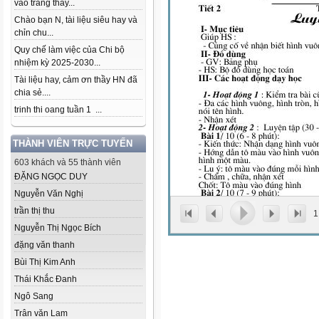
vào trang thầy...
Chào bạn N, tài liệu siêu hay và
chỉn chu...
Quy chế làm việc của Chi bộ
nhiệm kỳ 2025-2030...
Tài liệu hay, cảm ơn thầy HN đã
chia sẻ....
trinh thi oang tuần 1 ...
THÀNH VIÊN TRỰC TUYẾN
603 khách và 55 thành viên
ĐẶNG NGỌC DUY
Nguyễn Văn Nghị
trần thị thu
1
Nguyễn Thị Ngọc Bích
đặng văn thanh
Bùi Thị Kim Anh
Thái Khắc Đanh
Ngô Sang
Trân văn Lam