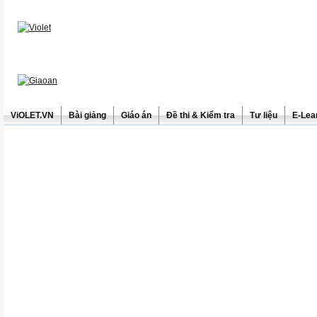
ViOLET.VN
Bài giảng
Giáo án
Đề thi & Kiểm tra
Tư liệu
E-Lea