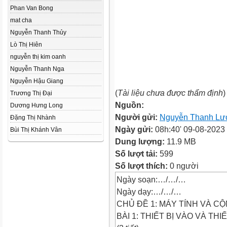
Phan Van Bong
mat cha
Nguyễn Thanh Thủy
Lò Thị Hiên
nguyễn thị kim oanh
Nguyễn Thanh Nga
Nguyễn Hậu Giang
(
Tài liệu chưa được thẩm định
)
Trương Thị Đại
Nguồn:
Dương Hưng Long
Người gửi:
Nguyễn Thanh Lư
Đặng Thị Nhành
Ngày gửi:
08h:40' 09-08-2023
Bùi Thị Khánh Vân
Dung lượng:
11.9 MB
Số lượt tải:
599
Số lượt thích:
0 người
Ngày soạn:…/…/…
Ngày dạy:…/…/…
CHỦ ĐỀ 1: MÁY TÍNH VÀ C
BÀI 1: THIẾT BỊ VÀO VÀ THIẾ