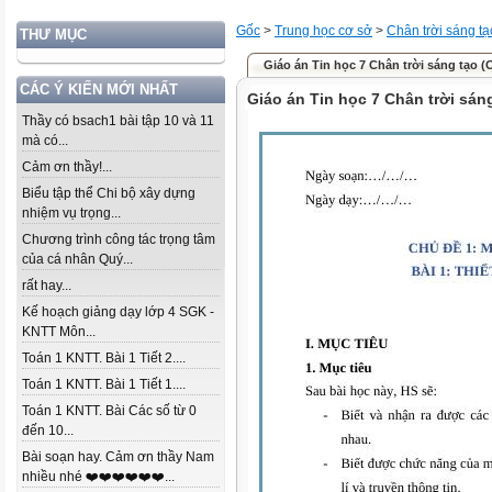
Gốc
>
Trung học cơ sở
>
Chân trời sáng tạ
THƯ MỤC
Giáo án Tin học 7 Chân trời sáng tạo (
CÁC Ý KIẾN MỚI NHẤT
Giáo án Tin học 7 Chân trời sán
Thầy có bsach1 bài tập 10 và 11
mà có...
Cảm ơn thầy!...
Biểu tập thể Chi bộ xây dựng
nhiệm vụ trọng...
Chương trình công tác trọng tâm
của cá nhân Quý...
rất hay...
Kế hoạch giảng dạy lớp 4 SGK -
KNTT Môn...
Toán 1 KNTT. Bài 1 Tiết 2....
Toán 1 KNTT. Bài 1 Tiết 1....
Toán 1 KNTT. Bài Các số từ 0
đến 10...
Bài soạn hay. Cảm ơn thầy Nam
nhiều nhé ❤️❤️❤️❤️❤️❤️...