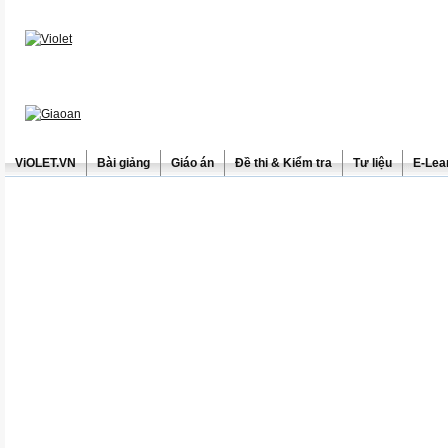
ViOLET.VN
Bài giảng
Giáo án
Đề thi & Kiểm tra
Tư liệu
E-Lea