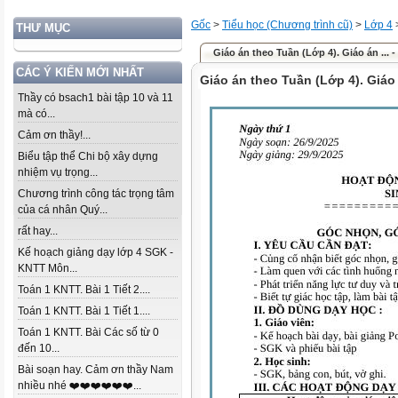
Gốc
>
Tiểu học (Chương trình cũ)
>
Lớp 4
THƯ MỤC
Giáo án theo Tuần (Lớp 4). Giáo án ... -
CÁC Ý KIẾN MỚI NHẤT
Giáo án theo Tuần (Lớp 4). Giáo
Thầy có bsach1 bài tập 10 và 11
mà có...
Cảm ơn thầy!...
Biểu tập thể Chi bộ xây dựng
nhiệm vụ trọng...
Chương trình công tác trọng tâm
của cá nhân Quý...
rất hay...
Kế hoạch giảng dạy lớp 4 SGK -
KNTT Môn...
Toán 1 KNTT. Bài 1 Tiết 2....
Toán 1 KNTT. Bài 1 Tiết 1....
Toán 1 KNTT. Bài Các số từ 0
đến 10...
Bài soạn hay. Cảm ơn thầy Nam
nhiều nhé ❤️❤️❤️❤️❤️❤️...