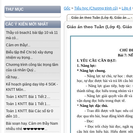
Gốc
>
Tiểu học (Chương trình cũ)
>
Lớp 4
THƯ MỤC
Giáo án theo Tuần (Lớp 4). Giáo án ... -
CÁC Ý KIẾN MỚI NHẤT
Giáo án theo Tuần (Lớp 4). Giáo
Thầy có bsach1 bài tập 10 và 11
mà có...
Cảm ơn thầy!...
Biểu tập thể Chi bộ xây dựng
nhiệm vụ trọng...
Chương trình công tác trọng tâm
của cá nhân Quý...
rất hay...
Kế hoạch giảng dạy lớp 4 SGK -
KNTT Môn...
Toán 1 KNTT. Bài 1 Tiết 2....
Toán 1 KNTT. Bài 1 Tiết 1....
Toán 1 KNTT. Bài Các số từ 0
đến 10...
Bài soạn hay. Cảm ơn thầy Nam
nhiều nhé ❤️❤️❤️❤️❤️❤️...