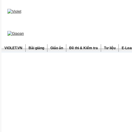
ViOLET.VN
Bài giảng
Giáo án
Đề thi & Kiểm tra
Tư liệu
E-Lea