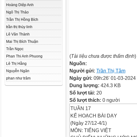
Hoàng Diệp Anh
Ngô Thị Thảo
Trần Thị Hồng Bích
trần thị thùy linh
Lê Văn Thành
Mai Thị Bích Thuận
Trần Ngọc
(
Tài liệu chưa được thẩm định
)
Phan Thi Anh Phuong
Nguồn:
Lê Thị Hằng
Người gửi:
Trần Thị Tâm
Nguyễn Ngân
Ngày gửi:
09h:26' 01-03-2024
phan như trâm
Dung lượng:
424.3 KB
Số lượt tải:
20
Số lượt thích:
0 người
TUẦN 17
KẾ HOẠCH BÀI DẠY
(Ngày 27/12-4/1)
MÔN: TIẾNG VIỆT