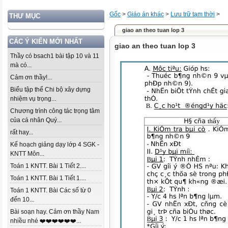
Gốc
>
Giáo án khác
>
Lưu trữ tạm thời
>
THƯ MỤC
giao an theo tuan lop 3
CÁC Ý KIẾN MỚI NHẤT
giao an theo tuan lop 3
Thầy có bsach1 bài tập 10 và 11
mà có...
Cảm ơn thầy!...
Biểu tập thể Chi bộ xây dựng
nhiệm vụ trọng...
Chương trình công tác trọng tâm
của cá nhân Quý...
rất hay...
Kế hoạch giảng dạy lớp 4 SGK -
KNTT Môn...
Toán 1 KNTT. Bài 1 Tiết 2....
Toán 1 KNTT. Bài 1 Tiết 1....
Toán 1 KNTT. Bài Các số từ 0
đến 10...
Bài soạn hay. Cảm ơn thầy Nam
nhiều nhé ❤️❤️❤️❤️❤️❤️...