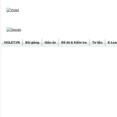
ViOLET.VN
Bài giảng
Giáo án
Đề thi & Kiểm tra
Tư liệu
E-Lea