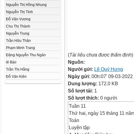
Nguyễn Thị Hồng Nhung
Nguyễn Thị Tình
Đỗ Văn Vương
Chu Thị Thành
Nguyễn Trung
Trần Hữu Thân
Phạm Minh Trang
(
Tài liệu chưa được thẩm định
)
Đặng Nguyễn Thu Ngân
Nguồn:
lê Bảo
Người gửi:
Lê Quý Hưng
Trần Thị Hằng
Ngày gửi:
00h:07' 09-03-2022
Đỗ Văn Kiên
Dung lượng:
172.0 KB
Số lượt tải:
1
Số lượt thích:
0 người
Tuần 11
Thứ hai, ngày 15 tháng 11 nă
Toán
Luyện tập