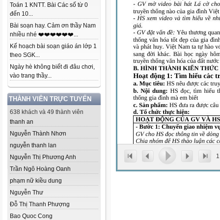
Toán 1 KNTT. Bài Các số từ 0
đến 10...
Bài soạn hay. Cảm ơn thầy Nam
nhiều nhé ❤️❤️❤️❤️❤️❤️...
Kế hoạch bài soạn giáo án lớp 1
theo SGK...
Ngày hè không biết đi đâu chơi,
vào trang thầy...
THÀNH VIÊN TRỰC TUYẾN
638 khách và 49 thành viên
thanh an
Nguyễn Thành Nhơn
nguyễn thanh lan
1
Nguyễn Thị Phương Anh
Trần Ngô Hoàng Oanh
phạm nữ kiều dung
Nguyễn Thư
Đỗ Thị Thanh Phượng
Bao Quoc Cong