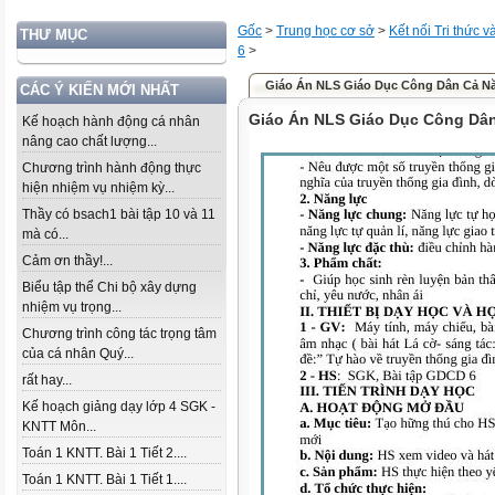
Gốc
>
Trung học cơ sở
>
Kết nối Tri thức 
THƯ MỤC
6
>
Giáo Án NLS Giáo Dục Công Dân Cả N
CÁC Ý KIẾN MỚI NHẤT
Giáo Án NLS Giáo Dục Công Dâ
Kế hoạch hành động cá nhân
nâng cao chất lượng...
Chương trình hành động thực
hiện nhiệm vụ nhiệm kỳ...
Thầy có bsach1 bài tập 10 và 11
mà có...
Cảm ơn thầy!...
Biểu tập thể Chi bộ xây dựng
nhiệm vụ trọng...
Chương trình công tác trọng tâm
của cá nhân Quý...
rất hay...
Kế hoạch giảng dạy lớp 4 SGK -
KNTT Môn...
Toán 1 KNTT. Bài 1 Tiết 2....
Toán 1 KNTT. Bài 1 Tiết 1....