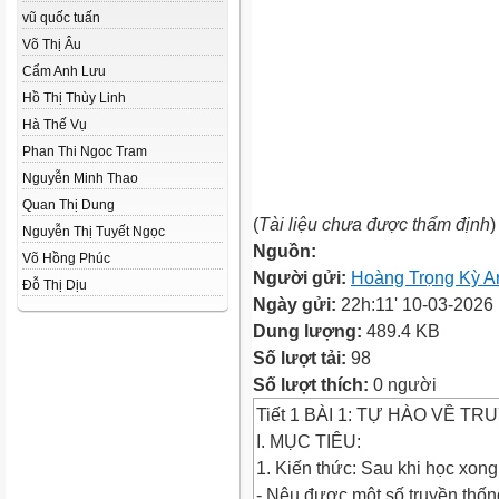
vũ quốc tuấn
Võ Thị Âu
Cẩm Anh Lưu
Hồ Thị Thùy Linh
Hà Thế Vụ
Phan Thi Ngoc Tram
Nguyễn Minh Thao
Quan Thị Dung
(
Tài liệu chưa được thẩm định
)
Nguyễn Thị Tuyết Ngọc
Nguồn:
Võ Hồng Phúc
Người gửi:
Hoàng Trọng Kỳ A
Đỗ Thị Dịu
Ngày gửi:
22h:11' 10-03-2026
Dung lượng:
489.4 KB
Số lượt tải:
98
Số lượt thích:
0 người
Tiết 1 BÀI 1: TỰ HÀO VỀ T
I. MỤC TIÊU:
1. Kiến thức: Sau khi học xong
- Nêu được một số truyền thống