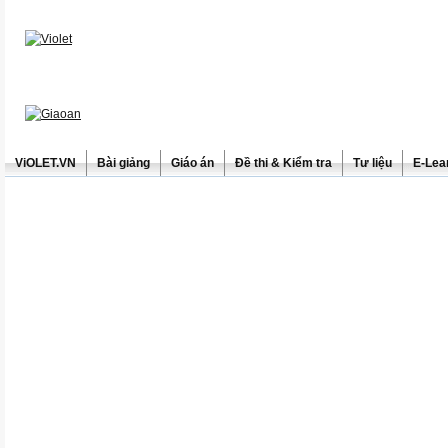
ViOLET.VN
Bài giảng
Giáo án
Đề thi & Kiểm tra
Tư liệu
E-Lea