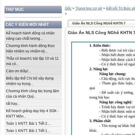
Gốc
>
Trung học cơ sở
>
Kết nối Tri thức 
THƯ MỤC
>
Giáo Án NLS Công NGhê KHTN 7
CÁC Ý KIẾN MỚI NHẤT
Giáo Án NLS Công NGhê KHTN 
Kế hoạch hành động cá nhân
nâng cao chất lượng...
Chương trình hành động thực
hiện nhiệm vụ nhiệm kỳ...
Thầy có bsach1 bài tập 10 và 11
mà có...
Cảm ơn thầy!...
Biểu tập thể Chi bộ xây dựng
nhiệm vụ trọng...
Chương trình công tác trọng tâm
của cá nhân Quý...
rất hay...
Kế hoạch giảng dạy lớp 4 SGK -
KNTT Môn...
Toán 1 KNTT. Bài 1 Tiết 2....
Toán 1 KNTT. Bài 1 Tiết 1....