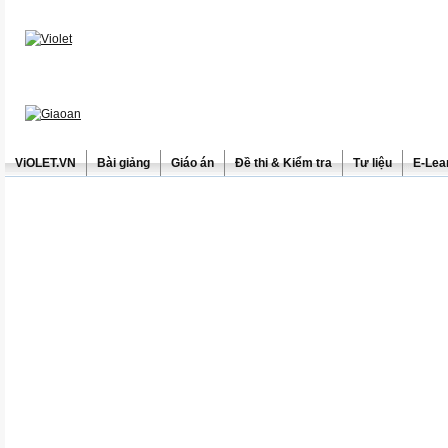
ViOLET.VN
Bài giảng
Giáo án
Đề thi & Kiểm tra
Tư liệu
E-Lea