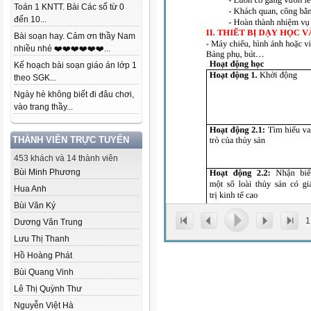
Toán 1 KNTT. Bài Các số từ 0
đến 10...
Bài soạn hay. Cảm ơn thầy Nam
nhiều nhé ❤️❤️❤️❤️❤️❤️...
Kế hoạch bài soạn giáo án lớp 1
theo SGK...
Ngày hè không biết đi đâu chơi,
vào trang thầy...
THÀNH VIÊN TRỰC TUYẾN
453 khách và 14 thành viên
Bùi Minh Phương
Hua Anh
Bùi Văn Ký
1
Dương Văn Trung
Lưu Thị Thanh
Hồ Hoàng Phát
Bùi Quang Vinh
Lê Thị Quỳnh Thư
Nguyễn Việt Hà